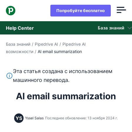
Попробуйте бесплатно
Help Center
База знаний
База знаний
/
Pipedrive AI
/
Pipedrive AI
База знаний
возможности
/
AI email summarization
Состояние
Эта статья создана с использованием
обращайтесь в службу поддержки
Этот текст переведен с английского языка с помощ
машинного перевода.
AI email summarization
YS
Yssel Salas
Последнее обновление: 13 ноября 2024 г.