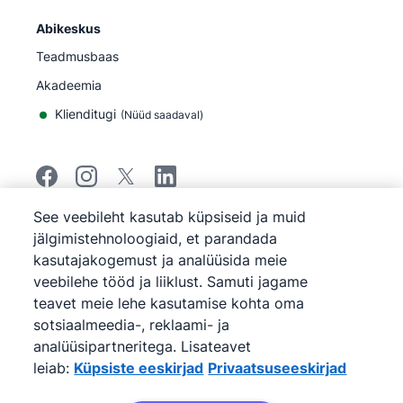
Abikeskus
Teadmusbaas
Akadeemia
Klienditugi
(
Nüüd saadaval
)
See veebileht kasutab küpsiseid ja muid
©
2026
Pipedrive
jälgimistehnoloogiaid, et parandada
Pipedrive
Teenuse tingimused
kasutajakogemust ja analüüsida meie
Pipedrive
Privaatsuseeskirjad
veebilehe tööd ja liiklust. Samuti jagame
Sisukaart
teavet meie lehe kasutamise kohta oma
Küpsiste eeskirjad
sotsiaalmeedia-, reklaami- ja
Küpsiste eelistused
analüüsipartneritega. Lisateavet
Pipedrive on veebipõhine müügi-CRM.
leiab:
Küpsiste eeskirjad
Privaatsuseeskirjad