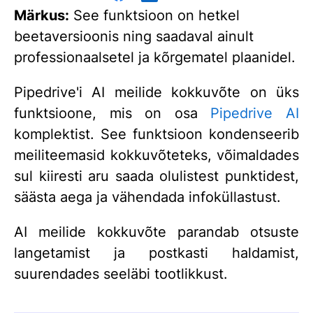
Märkus:
See funktsioon on hetkel
beetaversioonis ning saadaval ainult
professionaalsetel ja kõrgematel plaanidel.
Pipedrive'i AI meilide kokkuvõte on üks
funktsioone, mis on osa
Pipedrive AI
komplektist. See funktsioon kondenseerib
meiliteemasid kokkuvõteteks, võimaldades
sul kiiresti aru saada olulistest punktidest,
säästa aega ja vähendada infoküllastust.
AI meilide kokkuvõte parandab otsuste
langetamist ja postkasti haldamist,
suurendades seeläbi tootlikkust.