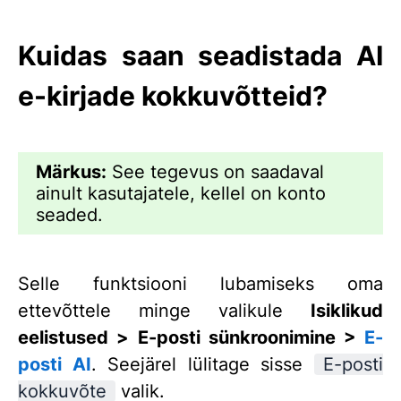
Kuidas saan seadistada AI
e-kirjade kokkuvõtteid?
Märkus:
See tegevus on saadaval
ainult kasutajatele, kellel on konto
seaded.
Selle funktsiooni lubamiseks oma
ettevõttele minge valikule
Isiklikud
eelistused >
E-posti sünkroonimine >
E-
posti AI
. Seejärel lülitage sisse
E-posti
kokkuvõte
valik.