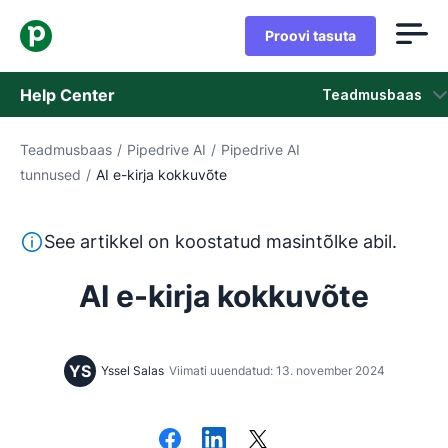
Proovi tasuta
Help Center
Teadmusbaas
Teadmusbaas
/
Pipedrive AI
/
Pipedrive AI
Teadmusbaas
tunnused
/
AI e-kirja kokkuvõte
Olek
See tekst on tõlgitud inglise keelest masintõlketööriista
See artikkel on koostatud masintõlke abil.
Võta ühendust klienditoega
AI e-kirja kokkuvõte
YS
Yssel Salas
Viimati uuendatud: 13. november 2024