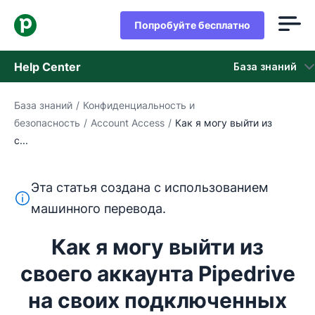
Попробуйте бесплатно
Help Center
База знаний
База знаний
/
Конфиденциальность и
База знаний
безопасность
/
Account Access
/
Как я могу выйти из
с...
Состояние
обращайтесь в службу поддержки
Эта статья создана с использованием
Этот текст переведен с английского языка с помощ
машинного перевода.
Как я могу выйти из
своего аккаунта Pipedrive
на своих подключенных