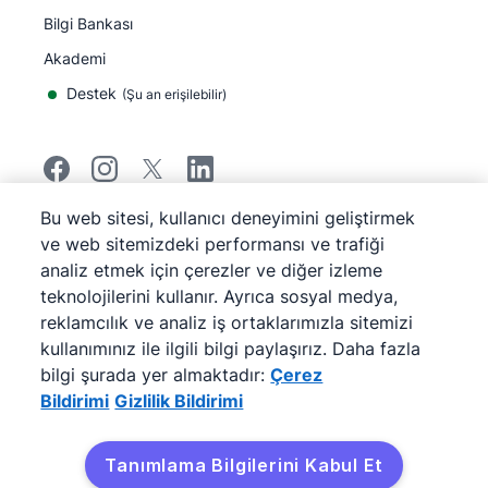
Bilgi Bankası
Akademi
Destek
(
Şu an erişilebilir
)
Bu web sitesi, kullanıcı deneyimini geliştirmek
©
2026
Pipedrive
ve web sitemizdeki performansı ve trafiği
Pipedrive
Hizmet Koşulları
analiz etmek için çerezler ve diğer izleme
Pipedrive
Gizlilik Bildirimi
teknolojilerini kullanır. Ayrıca sosyal medya,
Site haritası
reklamcılık ve analiz iş ortaklarımızla sitemizi
Çerez Bildirimi
kullanımınız ile ilgili bilgi paylaşırız. Daha fazla
Çerez Tercihleri
bilgi şurada yer almaktadır:
Çerez
Pipedrive Web Tabanlı Bir Satış CRM'idir.
Bildirimi
Gizlilik Bildirimi
Tanımlama Bilgilerini Kabul Et