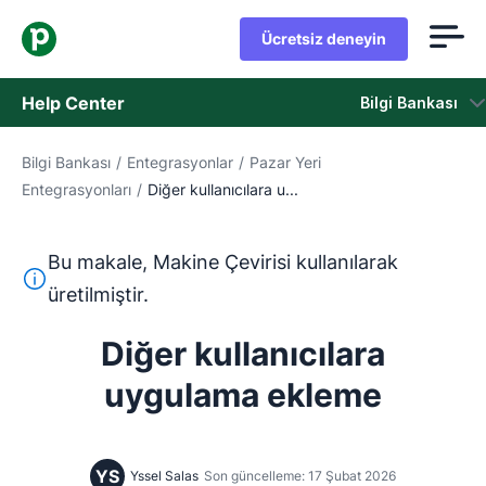
Ücretsiz deneyin
Help Center
Bilgi Bankası
Bilgi Bankası
/
Entegrasyonlar
/
Pazar Yeri
Bilgi Bankası
Entegrasyonları
/
Diğer kullanıcılara u...
Durum
Bu makale, Makine Çevirisi kullanılarak
Destek Birimiyle İletişime Geçin
Bu metin, İngilizceden Makine Çevirisi aracı kullanılarak ç
üretilmiştir.
Diğer kullanıcılara
uygulama ekleme
YS
Yssel Salas
Son güncelleme: 17 Şubat 2026