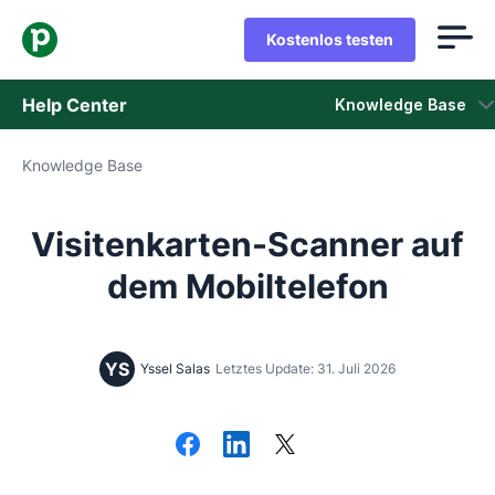
Kostenlos testen
Help Center
Knowledge Base
Knowledge Base
Knowledge Base
Status
Visitenkarten-Scanner auf
Support kontaktieren
dem Mobiltelefon
YS
Yssel Salas
Letztes Update: 31. Juli 2026