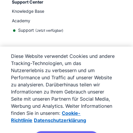
Support Center
Knowledge Base
Academy
Support
(
Jetzt verfügbar
)
Diese Website verwendet Cookies und andere
Tracking-Technologien, um das
©
2026
Pipedrive
Nutzererlebnis zu verbessern und um
Pipedrive
Nutzungsbedingungen
Performance und Traffic auf unserer Website
Pipedrive
Datenschutzerklärung
zu analysieren. Darüberhinaus teilen wir
Impressum
Informationen zu Ihrem Gebrauch unserer
Sitemap
Seite mit unseren Partnern für Social Media,
Cookie-Richtlinie
Werbung und Analytics. Weiter Informationen
Cookie-Präferenzen
finden Sie in unserem:
Cookie-
Pipedrive ist ein webbasiertes Verkaufs-CRM.
Richtlinie
Datenschutzerklärung