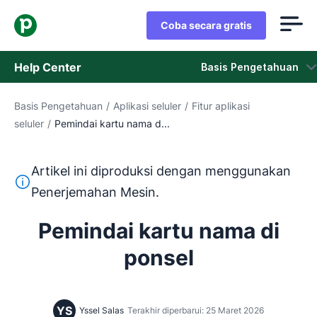
Coba secara gratis
Help Center
Basis Pengetahuan
Basis Pengetahuan
/
Aplikasi seluler
/
Fitur aplikasi
Basis Pengetahuan
seluler
/
Pemindai kartu nama d...
Status
Artikel ini diproduksi dengan menggunakan
Hubungi Staf Dukungan
Teks ini diterjemahkan dari bahasa Inggris dengan mengg
Penerjemahan Mesin.
Pemindai kartu nama di
ponsel
YS
Yssel Salas
Terakhir diperbarui: 25 Maret 2026