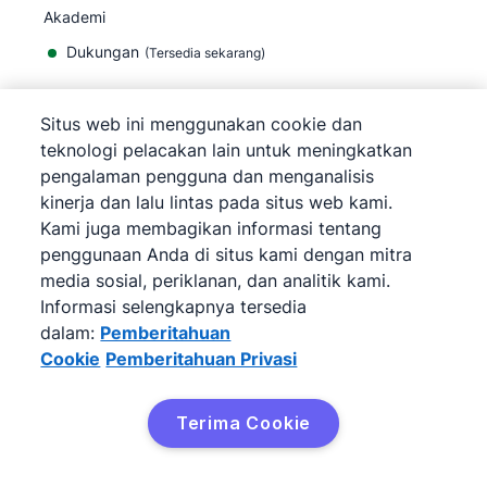
Akademi
Dukungan
(
Tersedia sekarang
)
Situs web ini menggunakan cookie dan
teknologi pelacakan lain untuk meningkatkan
pengalaman pengguna dan menganalisis
©
2026
Pipedrive
kinerja dan lalu lintas pada situs web kami.
Pipedrive
Persyaratan Layanan
Kami juga membagikan informasi tentang
Pipedrive
Pemberitahuan Privasi
penggunaan Anda di situs kami dengan mitra
Peta situs
media sosial, periklanan, dan analitik kami.
Pemberitahuan Cookie
Informasi selengkapnya tersedia
Preferensi Cookie
dalam:
Pemberitahuan
Pipedrive adalah CRM Penjualan Berbasis Web.
Cookie
Pemberitahuan Privasi
Terima Cookie