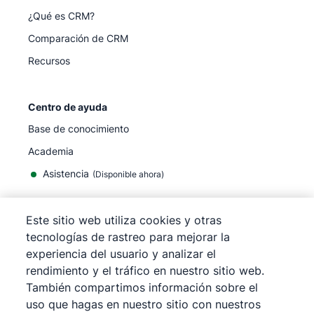
¿Qué es CRM?
Comparación de CRM
Recursos
Centro de ayuda
Base de conocimiento
Academia
Asistencia
(
Disponible ahora
)
Este sitio web utiliza cookies y otras
tecnologías de rastreo para mejorar la
experiencia del usuario y analizar el
©
2026
Pipedrive
rendimiento y el tráfico en nuestro sitio web.
Pipedrive
Términos de servicio
También compartimos información sobre el
Pipedrive
Aviso de privacidad
uso que hagas en nuestro sitio con nuestros
Mapa del sitio