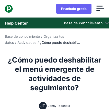
Pruébalo gratis
Help Center
Base de conocimiento
Base de conocimiento
/
Organiza tus
Base de conocimiento
datos
/
Actividades
/
¿Cómo puedo deshabili...
Estado
¿Cómo puedo deshabilitar
Contáctanos
el menú emergente de
actividades de
seguimiento?
JT
Jenny Takahara