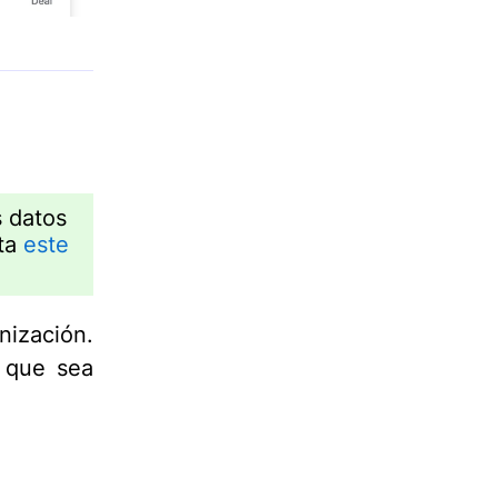
s datos
lta
este
nización.
 que sea