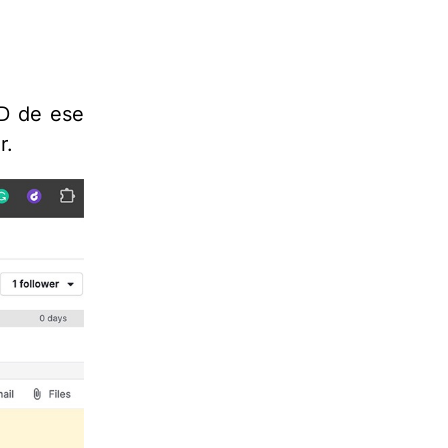
ID de ese
r.