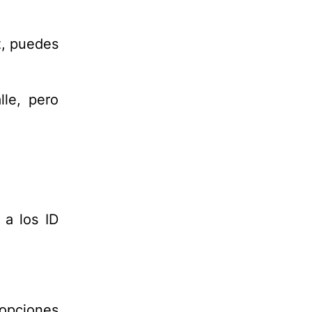
z, puedes
le, pero
 a los ID
opciones