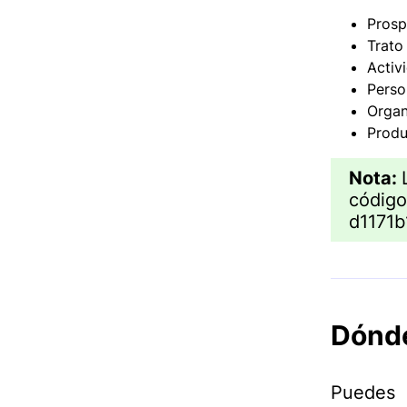
Prosp
Trato
Activ
Perso
Organ
Produ
Nota:
código
d1171b
Dónde
Puedes 