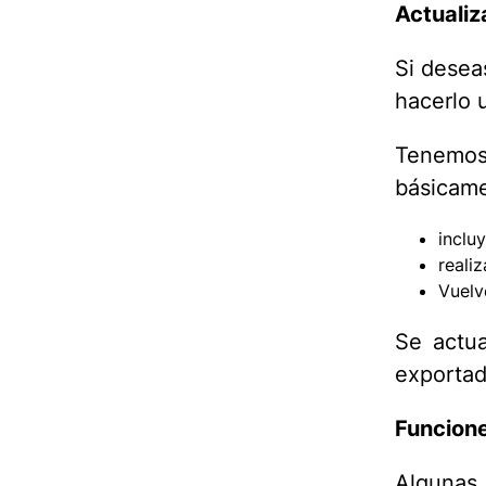
Actualiz
Si desea
hacerlo 
Tenemo
básicame
inclu
reali
Vuelv
Se actua
exportad
Funcione
Algunas