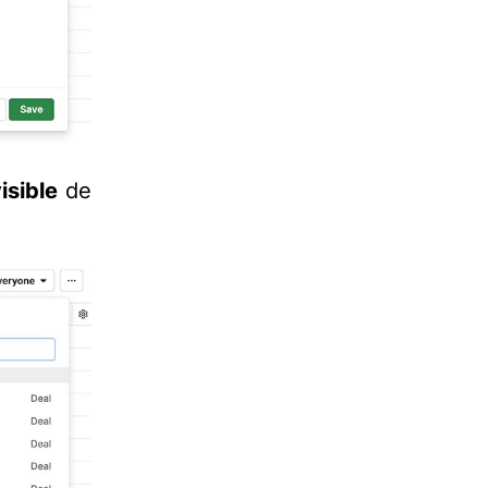
isible
de