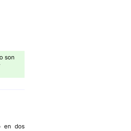
o son
-
o en dos