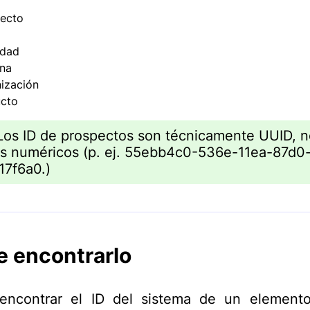
ecto
idad
na
ización
cto
Los ID de prospectos son técnicamente UUID, n
s numéricos (p. ej. 55ebb4c0-536e-11ea-87d0
17f6a0.)
 encontrarlo
encontrar el ID del sistema de un element