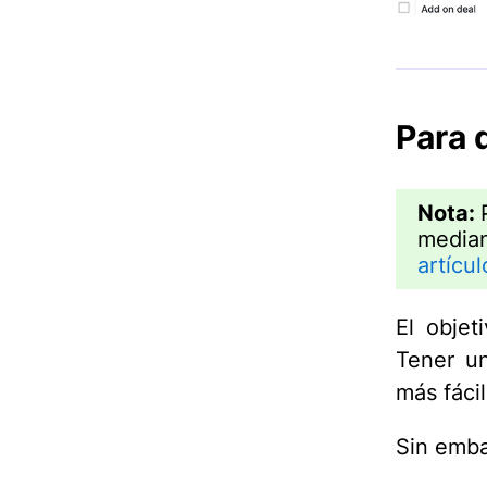
Para 
Nota:
median
artícul
El objet
Tener u
más fácil
Sin embar