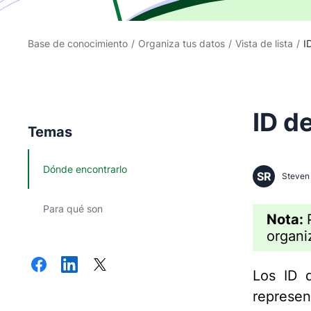
Base de conocimiento
/
Organiza tus datos
/
Vista de lista
/
I
ID d
Temas
Dónde encontrarlo
SR
Steven 
Para qué son
Nota:
organi
Los ID 
represen