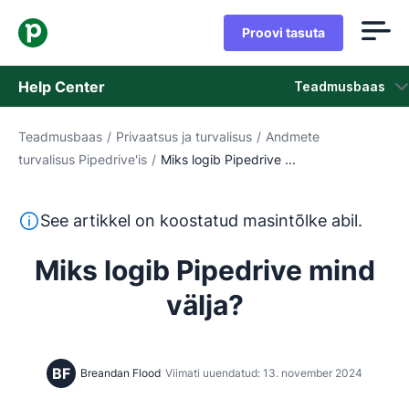
Proovi tasuta
Help Center
Teadmusbaas
Teadmusbaas
/
Privaatsus ja turvalisus
/
Andmete
Teadmusbaas
turvalisus Pipedrive'is
/
Miks logib Pipedrive ...
Olek
See tekst on tõlgitud inglise keelest masintõlketööriista
See artikkel on koostatud masintõlke abil.
Võta ühendust klienditoega
Miks logib Pipedrive mind
välja?
BF
Breandan Flood
Viimati uuendatud: 13. november 2024