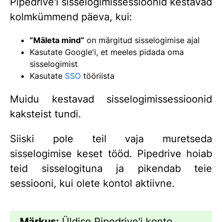
Pipedrive'i sisselogimissessioonid kestavad
kolmkümmend päeva, kui:
”Mäleta mind“
on märgitud sisselogimise ajal
Kasutate Google'i, et meeles pidada oma
sisselogimist
Kasutate
SSO
tööriista
Muidu kestavad sisselogimissessioonid
kaksteist tundi.
Siiski pole teil vaja muretseda
sisselogimise keset tööd. Pipedrive hoiab
teid sisselogituna ja pikendab teie
sessiooni, kui olete kontol aktiivne.
Märkus:
Üldise Pipedrive'i konto