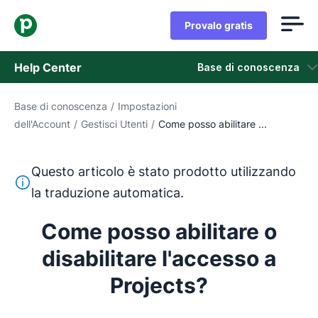
Provalo gratis
Help Center
Base di conoscenza
Base di conoscenza
/
Impostazioni
Base di conoscenza
dell'Account
/
Gestisci Utenti
/
Come posso abilitare ...
Stato
Questo articolo è stato prodotto utilizzando
Contatta l'assistenza
Questo testo è stato tradotto dall'inglese utilizzando u
la traduzione automatica.
Come posso abilitare o
disabilitare l'accesso a
Projects?