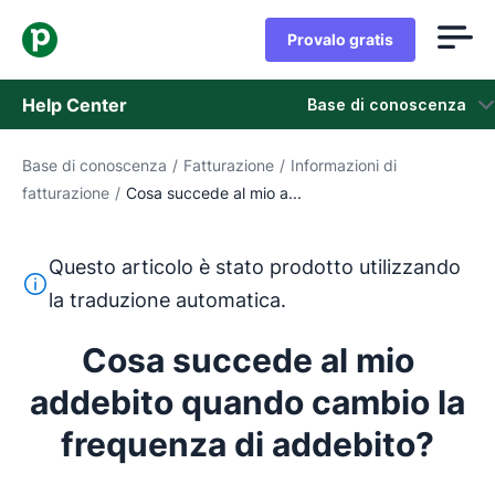
Provalo gratis
Help Center
Base di conoscenza
Base di conoscenza
/
Fatturazione
/
Informazioni di
Base di conoscenza
fatturazione
/
Cosa succede al mio a...
Stato
Questo articolo è stato prodotto utilizzando
Contatta l'assistenza
Questo testo è stato tradotto dall'inglese utilizzando u
la traduzione automatica.
Cosa succede al mio
addebito quando cambio la
frequenza di addebito?