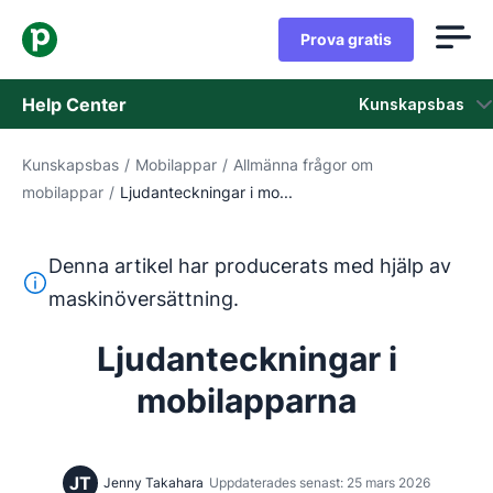
Prova gratis
Help Center
Kunskapsbas
Kunskapsbas
/
Mobilappar
/
Allmänna frågor om
Kunskapsbas
mobilappar
/
Ljudanteckningar i mo...
Status
Denna artikel har producerats med hjälp av
Kontaka kundtjänst
Denna text har översatts från engelska med hjälp av ett 
maskinöversättning.
Ljudanteckningar i
mobilapparna
JT
Jenny Takahara
Uppdaterades senast: 25 mars 2026