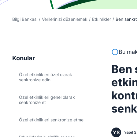
Bilgi Bankası
/
Verilerinizi düzenlemek
/
Etkinlikler
/
Ben senkron
Bu metin, İ
Bu maka
Konular
Ben 
Özel etkinlikleri özel olarak
etkin
senkronize edin
kont
Özel etkinlikleri genel olarak
senkronize et
senk
Özel etkinlikleri senkronize etme
YS
Yssel S