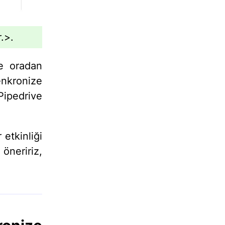
.>.
ce oradan
enkronize
Pipedrive
 etkinliği
öneririz,