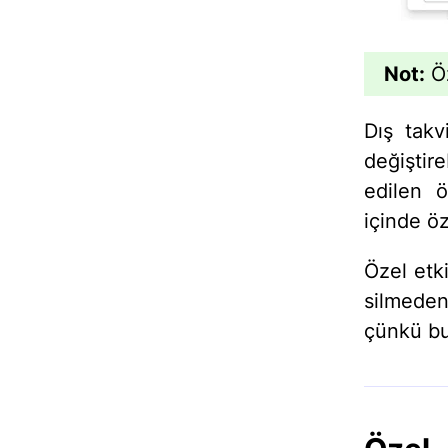
Not:
Öz
Dış takv
değiştir
edilen ö
içinde ö
Özel etki
silmeden
çünkü bu