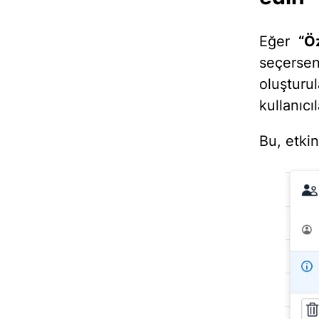
Eğer
“Ö
seçersen
oluşturu
kullanıcı
Bu, etkinl