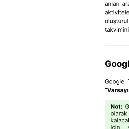
anları a
aktivit
oluştu
takvimini
Googl
Google T
“Varsayı
Not:
Go
olara
kalacak
için