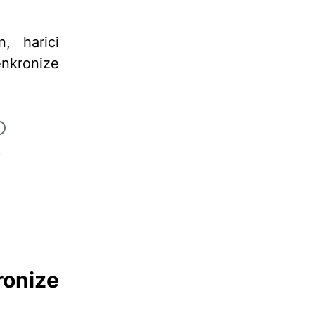
, harici
enkronize
ronize