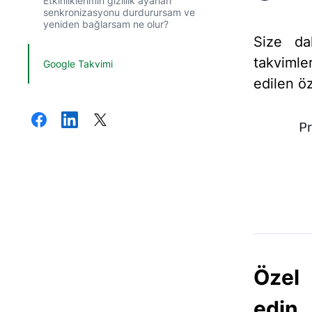
Etkinliklerimin gizlilik ayarları
senkronizasyonu durdurursam ve
yeniden bağlarsam ne olur?
Size da
takvimle
Google Takvimi
edilen öz
Özel 
edin