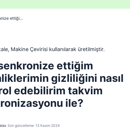
ize ettiği...
ngilizceden Makine Çevirisi aracı kullanılarak çevrilmiştir ve
le, Makine Çevirisi kullanılarak üretilmiştir.
senkronize ettiğim
liklerimin gizliliğini nasıl
rol edebilirim takvim
ronizasyonu ile?
alas
Son güncelleme: 13 Kasım 2024