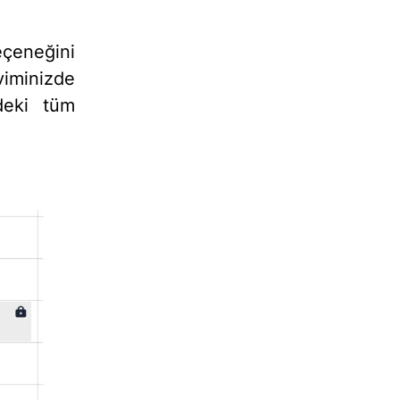
çeneğini
viminizde
ndeki tüm