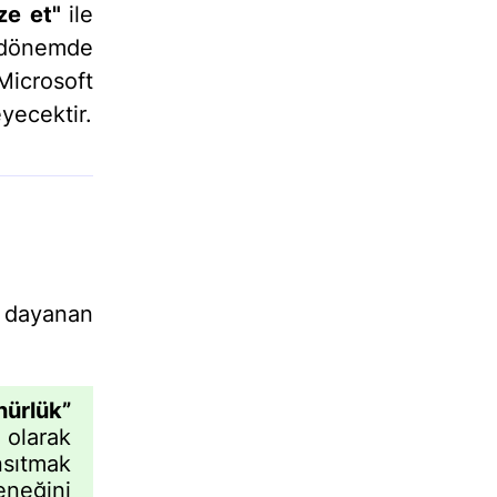
ize et"
ile
 dönemde
crosoft
eyecektir.
a dayanan
nürlük”
larak
nsıtmak
eğini