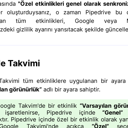
rasında
"Özel etkinlikleri genel olarak senkron
eler oluşturduysanız, o zaman Pipedrive bu
rulan tüm etkinlikleri, Google veya Mi
zdeki gizlilik ayarını yansıtacak şekilde güncell
e Takvimi
akvimi tüm etkinliklere uygulanan bir ayar
lan görünürlük”
adlı bir ayara sahiptir.
ogle Takvim'de bir etkinlik
“Varsayılan görü
k işaretlenirse, Pipedrive içinde
“Genel”
o
tır. Pipedrive içinde özel bir etkinlik olarak ya
 Google Takvimi'nde açıkça
“Özel”
seçen