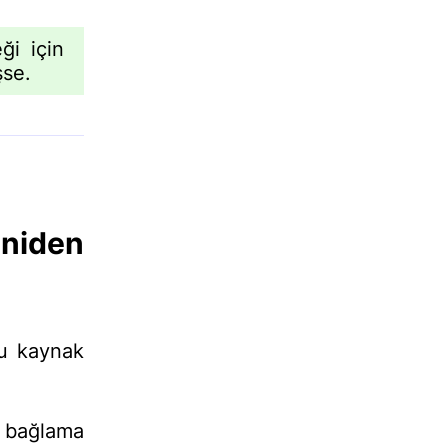
ği için
şse.
eniden
ğru kaynak
 bağlama