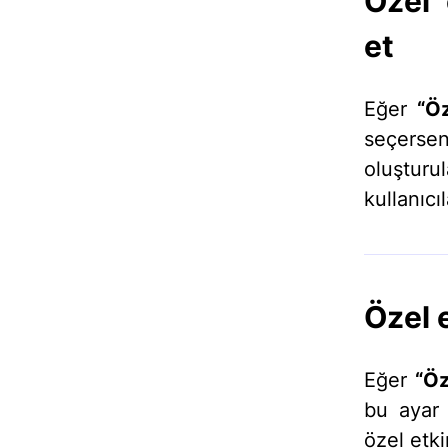
Özel 
et
Eğer
“Öz
seçersen
oluşturu
kullanıcı
Özel 
Eğer
“Öz
bu ayar 
özel etki