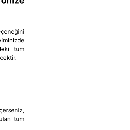
ronize
çeneğini
viminizde
ndeki tüm
cektir.
çerseniz,
rulan tüm