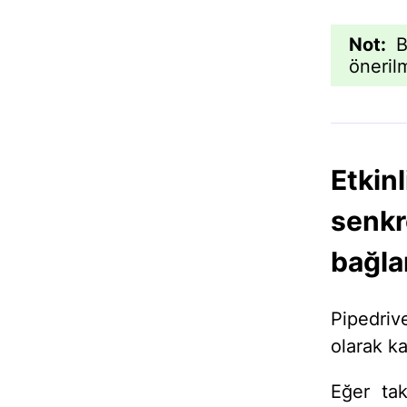
Not:
Bu
öneril
Etkinl
senkr
bağla
Pipedrive
olarak ka
Eğer ta