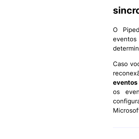
sincr
O Piped
eventos
determin
Caso voc
reconexã
eventos
os even
configur
Microsof