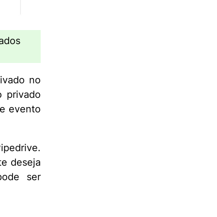
ados
ivado no
o privado
te evento
ipedrive.
te deseja
pode ser