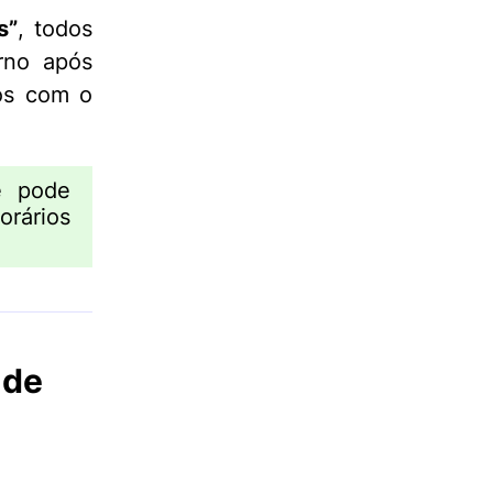
s”
, todos
rno após
dos com o
e pode
rários
 de
u