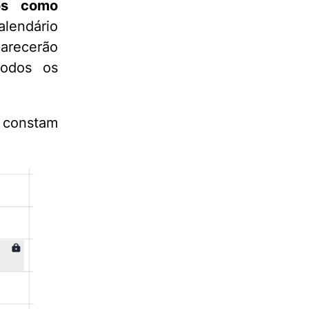
dos como
alendário
parecerão
todos os
e constam