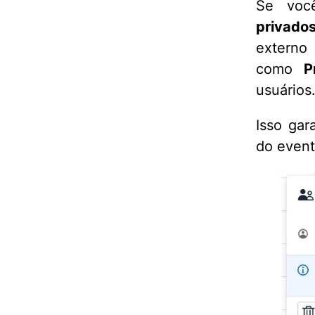
Se voc
privados
externo 
como
P
usuários
Isso gar
do event