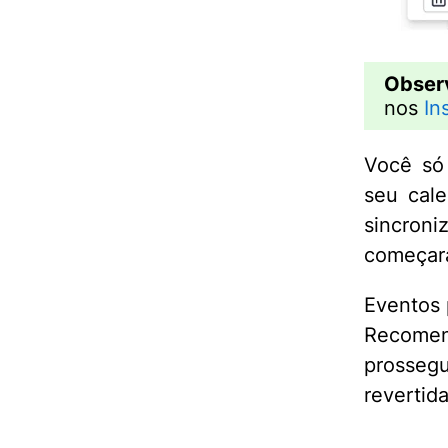
Obser
nos
In
Você só
seu cale
sincroni
começará
Eventos 
Recomend
prosseg
revertida