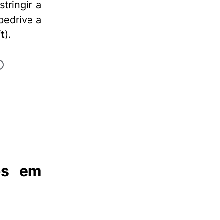
tringir a
pedrive a
t
).
os em