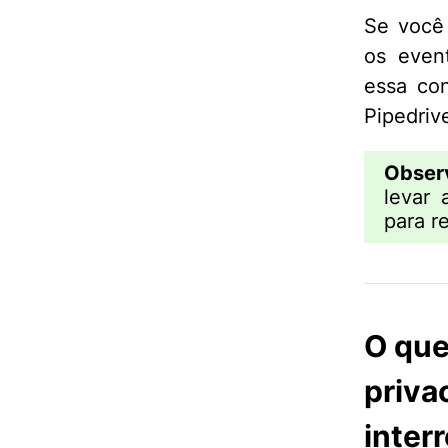
Se você
os even
essa con
Pipedriv
Obser
levar 
para r
O que
priva
inter