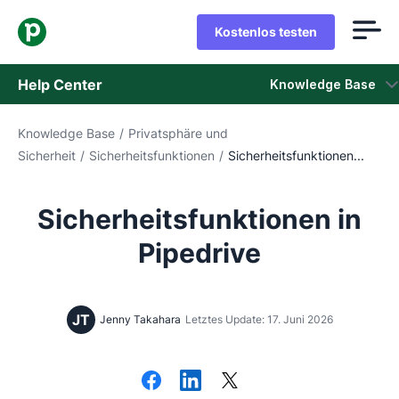
Kostenlos testen
Help Center
Knowledge Base
Knowledge Base
/
Privatsphäre und
Knowledge Base
Sicherheit
/
Sicherheitsfunktionen
/
Sicherheitsfunktionen...
Status
Sicherheitsfunktionen in
Support kontaktieren
Pipedrive
JT
Jenny Takahara
Letztes Update: 17. Juni 2026