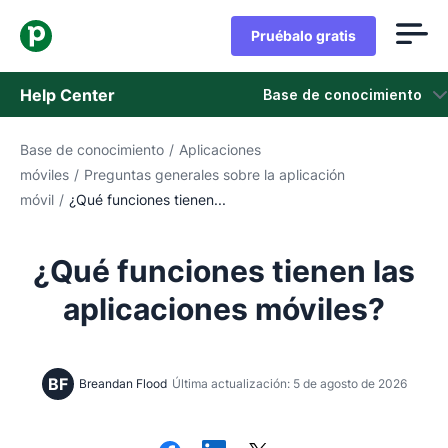
Pruébalo gratis
Help Center
Base de conocimiento
Base de conocimiento
/
Aplicaciones
Base de conocimiento
móviles
/
Preguntas generales sobre la aplicación
móvil
/
¿Qué funciones tienen...
Estado
Contáctanos
¿Qué funciones tienen las
aplicaciones móviles?
BF
Breandan Flood
Última actualización: 5 de agosto de 2026