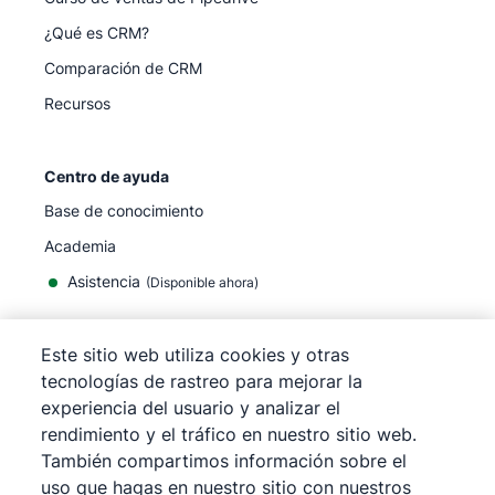
¿Qué es CRM?
Comparación de CRM
Recursos
Centro de ayuda
Base de conocimiento
Academia
Asistencia
(
Disponible ahora
)
Este sitio web utiliza cookies y otras
tecnologías de rastreo para mejorar la
experiencia del usuario y analizar el
©
2026
Pipedrive
rendimiento y el tráfico en nuestro sitio web.
Pipedrive
Términos de servicio
También compartimos información sobre el
Pipedrive
Aviso de privacidad
uso que hagas en nuestro sitio con nuestros
Mapa del sitio