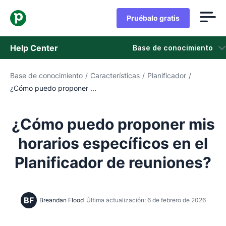
Pruébalo gratis
Help Center
Base de conocimiento
Base de conocimiento
/
Características
/
Planificador
/
Base de conocimiento
¿Cómo puedo proponer ...
Estado
¿Cómo puedo proponer mis
Contáctanos
horarios específicos en el
Planificador de reuniones?
BF
Breandan Flood
Última actualización: 6 de febrero de 2026