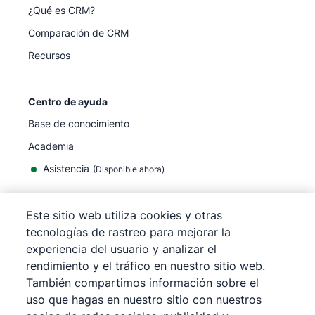
¿Qué es CRM?
Comparación de CRM
Recursos
Centro de ayuda
Base de conocimiento
Academia
Asistencia
(
Disponible ahora
)
Este sitio web utiliza cookies y otras
tecnologías de rastreo para mejorar la
experiencia del usuario y analizar el
©
2026
Pipedrive
rendimiento y el tráfico en nuestro sitio web.
Pipedrive
Términos de servicio
También compartimos información sobre el
Pipedrive
Aviso de privacidad
uso que hagas en nuestro sitio con nuestros
Mapa del sitio