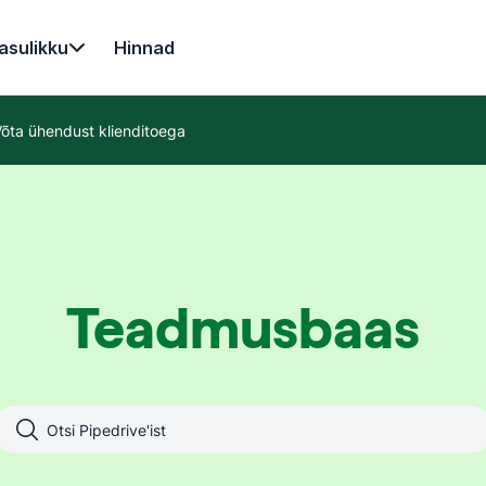
asulikku
Hinnad
õta ühendust klienditoega
Teadmusbaas