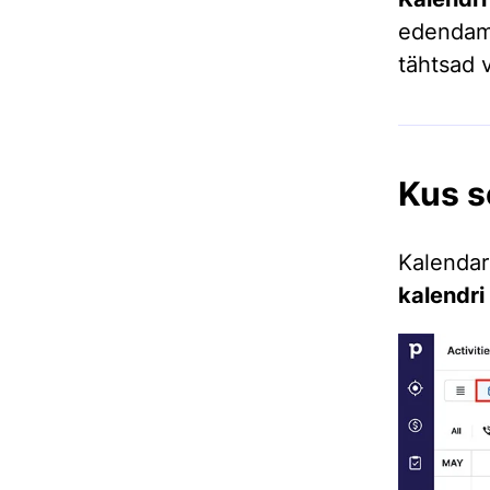
edendami
tähtsad 
Kus s
Kalenda
k
alendri