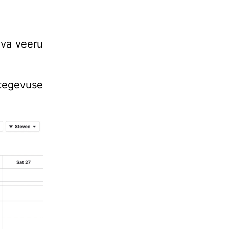
eva veeru
tegevuse