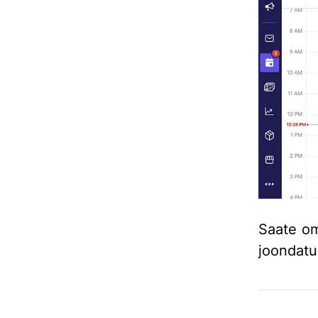
Saate om
joondatu