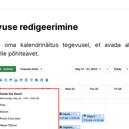
use redigeerimine
e oma kalendrinäitus tegevusel, et avada a
lle põhiteavet.