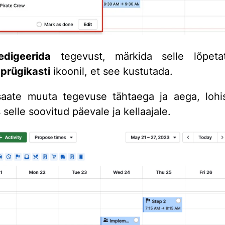
edigeerida
tegevust, märkida selle lõpeta
a
prügikasti
ikoonil, et see kustutada.
aate muuta tegevuse tähtaega ja aega, lohi
selle soovitud päevale ja kellaajale.