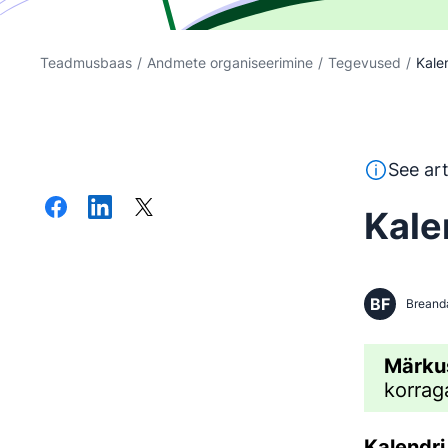
Teadmusbaas
/
Andmete organiseerimine
/
Tegevused
/
Kale
See tekst o
See art
Kale
BF
Breand
Märku
korrag
Kalendr