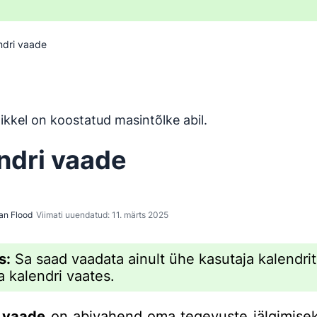
ndri vaade
n tõlgitud inglise keelest masintõlketööriistaga ja inimene 
ikkel on koostatud masintõlke abil.
ndri vaade
an Flood
Viimati uuendatud: 11. märts 2025
s:
Sa saad vaadata ainult ühe kasutaja kalendrit
a kalendri vaates.
i vaade
on abivahend oma tegevuste jälgimise