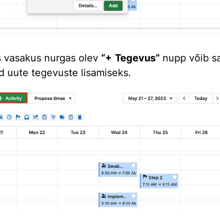
 vasakus nurgas olev
“+ Tegevus”
nupp võib sa
d uute tegevuste lisamiseks.