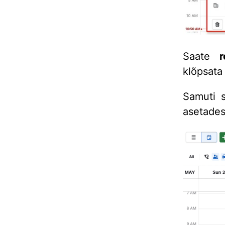
Saate
r
klõpsat
Samuti s
asetades 