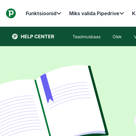
Funktsioonid
Miks valida Pipedrive
K
HELP CENTER
Teadmusbaas
Olek
V