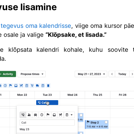
use lisamine
a
tegevus oma kalendrisse
, viige oma kursor pä
e osale ja valige
“Klõpsake, et lisada.”
te klõpsata kalendri kohale, kuhu soovite 
da.