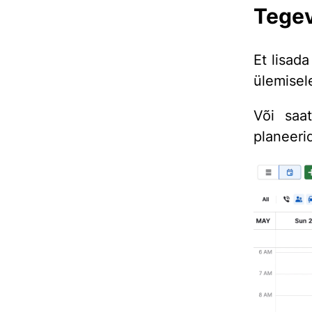
Tegev
Et lisad
ülemisel
Või saa
planeeri