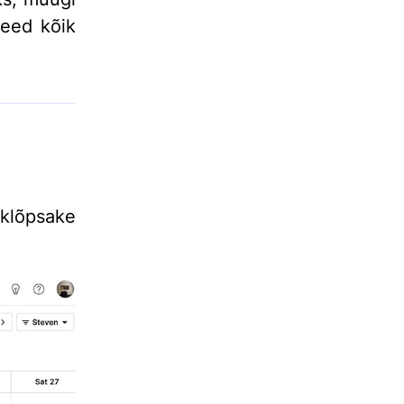
need kõik
klõpsake