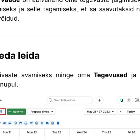
seks ja selle tagamiseks, et sa saavutaksid 
võidud.
eda leida
rivaate avamiseks minge oma
Tegevused
ja 
nupul.