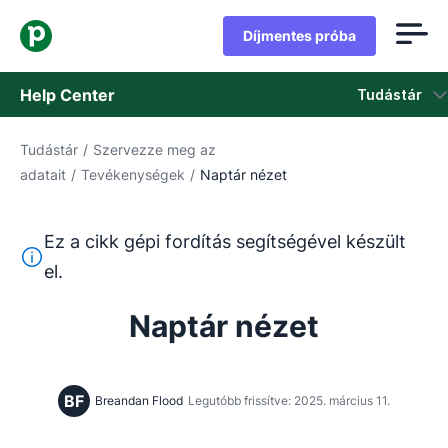
Díjmentes próba
Help Center
Tudástár
Tudástár
/
Szervezze meg az
Tudástár
adatait
/
Tevékenységek
/
Naptár nézet
Állapot
Ez a cikk gépi fordítás segítségével készült
Vegye fel a kapcsolatot az ügyfélszolgálattal
Ez a szöveg gépi fordítóeszközzel lett lefordítva angolr
el.
Naptár nézet
BF
Breandan Flood
Legutóbb frissítve: 2025. március 11.