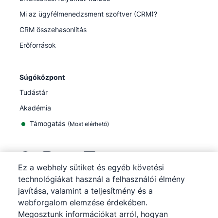
Mi az ügyfélmenedzsment szoftver (CRM)?
CRM összehasonlítás
Erőforrások
Súgóközpont
Tudástár
Akadémia
Támogatás
(
Most elérhető
)
Ez a webhely sütiket és egyéb követési
technológiákat használ a felhasználói élmény
©
2026
Pipedrive
javítása, valamint a teljesítmény és a
Pipedrive
Szolgáltatási feltételek
webforgalom elemzése érdekében.
Pipedrive
Adatvédelmi tájékoztató
Megosztunk információkat arról, hogyan
Webhelytérkép