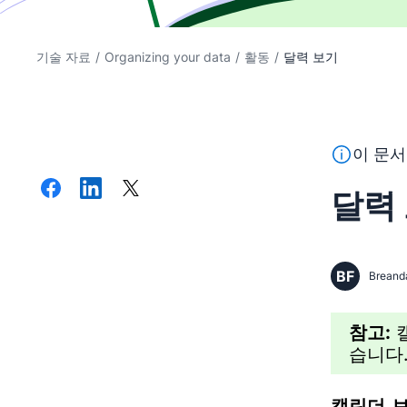
기술 자료
/
Organizing your data
/
활동
/
달력 보기
이 텍스트는
이 문서
달력
BF
Breand
참고:
캘
습니다
캘린더 