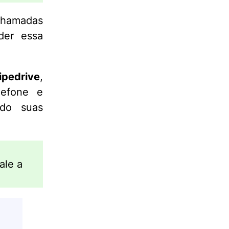
chamadas
der essa
ipedrive
,
lefone e
ndo suas
e
tale a