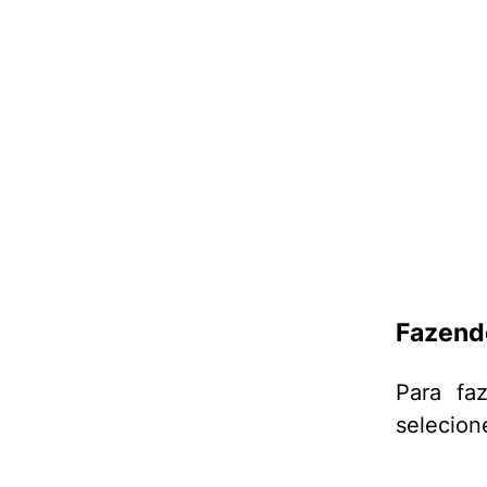
Fazend
Para fa
selecion