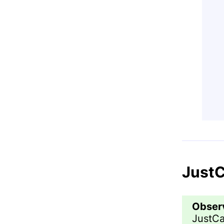
JustC
Obser
JustCal