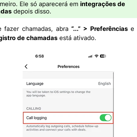
imeiro. Ele só aparecerá em
integrações de
das
depois disso.
e fazer chamadas, abra
“...” > Preferências
e 
gistro de chamadas
está ativado.