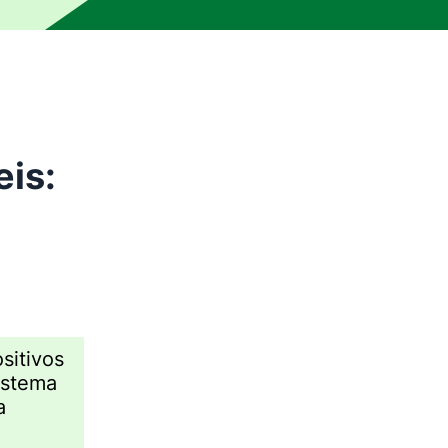
eis:
sitivos
sistema
a