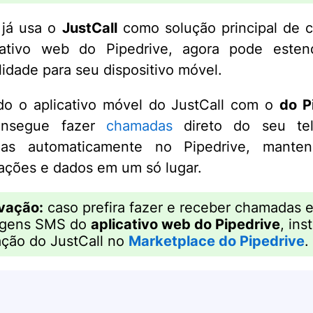
 já usa o
JustCall
como solução principal de 
cativo web do Pipedrive, agora pode esten
lidade para seu dispositivo móvel.
do o aplicativo móvel do JustCall com o
do P
onsegue fazer
chamadas
direto do seu te
á-las automaticamente no Pipedrive, mante
ções e dados em um só lugar.
vação:
caso prefira fazer e receber chamadas 
gens SMS do
aplicativo web do Pipedrive
, ins
ação do JustCall no
Marketplace do Pipedrive
.