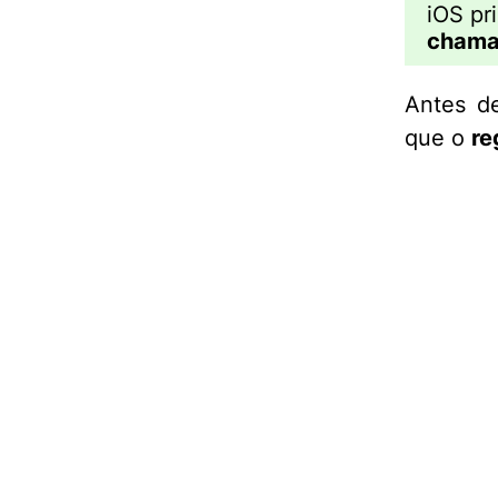
iOS pr
chama
Antes d
que o
re