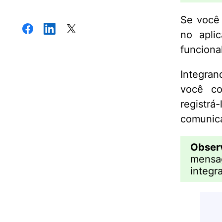
Se você
no apli
funciona
Integran
você c
registr
comunica
Obser
mensa
integr