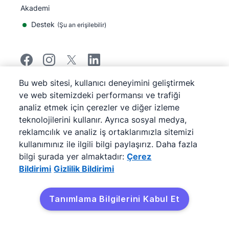
Akademi
Destek
(
Şu an erişilebilir
)
Bu web sitesi, kullanıcı deneyimini geliştirmek
©
2026
Pipedrive
ve web sitemizdeki performansı ve trafiği
Pipedrive
Hizmet Koşulları
analiz etmek için çerezler ve diğer izleme
Pipedrive
Gizlilik Bildirimi
teknolojilerini kullanır. Ayrıca sosyal medya,
Site haritası
reklamcılık ve analiz iş ortaklarımızla sitemizi
Çerez Bildirimi
kullanımınız ile ilgili bilgi paylaşırız. Daha fazla
Çerez Tercihleri
bilgi şurada yer almaktadır:
Çerez
Pipedrive Web Tabanlı Bir Satış CRM'idir.
Bildirimi
Gizlilik Bildirimi
Tanımlama Bilgilerini Kabul Et