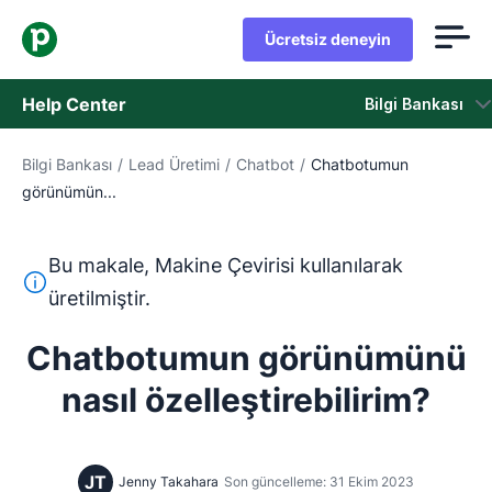
Ücretsiz deneyin
Help Center
Bilgi Bankası
Bilgi Bankası
/
Lead Üretimi
/
Chatbot
/
Chatbotumun
Bilgi Bankası
görünümün...
Durum
Bu makale, Makine Çevirisi kullanılarak
Destek Birimiyle İletişime Geçin
Bu metin, İngilizceden Makine Çevirisi aracı kullanılarak ç
üretilmiştir.
Chatbotumun görünümünü
nasıl özelleştirebilirim?
JT
Jenny Takahara
Son güncelleme: 31 Ekim 2023