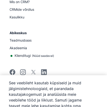
Mis on CRM?
CRMide võrdlus
Kasulikku
Abikeskus
Teadmusbaas
Akadeemia
Klienditugi
(
Nüüd saadaval
)
See veebileht kasutab küpsiseid ja muid
©
2026
Pipedrive
jälgimistehnoloogiaid, et parandada
Pipedrive
Teenuse tingimused
kasutajakogemust ja analüüsida meie
Pipedrive
Privaatsuseeskirjad
veebilehe tööd ja liiklust. Samuti jagame
Sisukaart
teavet meie lehe kasutamise kohta oma
Küpsiste eeskirjad