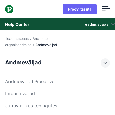
Proovi tasuta
Help Center
Teadmusbaas
Teadmusbaas
/
Andmete
Teadmusbaas
organiseerimine
/
Andmeväljad
Olek
Andmeväljad
Võta ühendust klienditoega
Andmeväljad Pipedrive
Importi väljad
Juhtiv allikas tehingutes