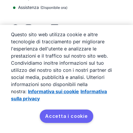
Assistenza
(
Disponibile ora
)
Questo sito web utilizza cookie e altre
tecnologie di tracciamento per migliorare
©
2026
Pipedrive
l'esperienza dell'utente e analizzare le
Pipedrive
Termini di servizio
prestazioni e il traffico sul nostro sito web.
Pipedrive
Informativa sulla privacy
Condividiamo inoltre informazioni sul tuo
Mappa del sito
Informativa sui cookie
utilizzo del nostro sito con i nostri partner di
social media, pubblicità e analisi. Ulteriori
Preferenze cookie
informazioni sono disponibili nella
Pipedrive è una soluzione CRM di vendite basata su
nostra:
Informativa sui cookie
Informativa
web.
sulla privacy
Accetta i cookie