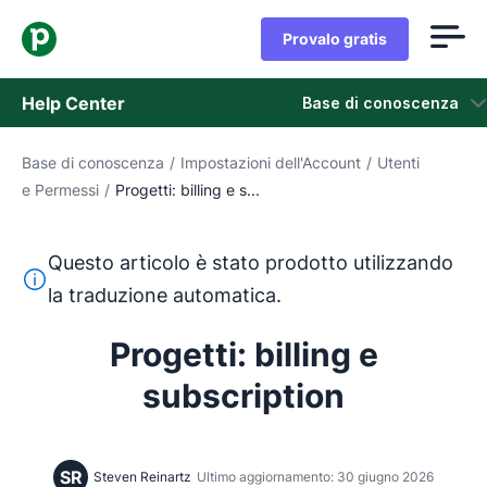
Provalo gratis
Help Center
Base di conoscenza
Base di conoscenza
/
Impostazioni dell'Account
/
Utenti
Base di conoscenza
e Permessi
/
Progetti: billing e s...
Stato
Questo articolo è stato prodotto utilizzando
Contatta l'assistenza
Questo testo è stato tradotto dall'inglese utilizzando u
la traduzione automatica.
Progetti: billing e
subscription
SR
Steven Reinartz
Ultimo aggiornamento: 30 giugno 2026