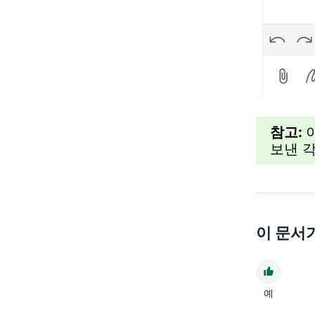
참고:
보낸 
이 문서
예