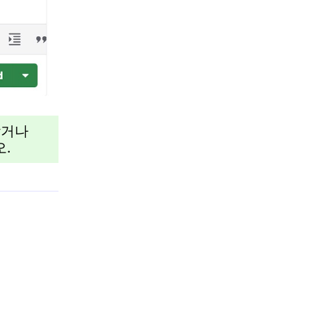
받거나
.