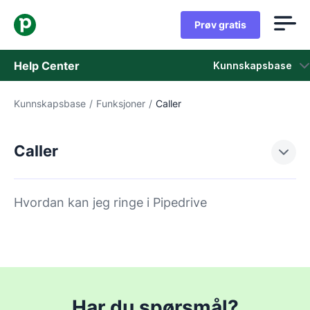
Prøv gratis
Help Center
Kunnskapsbase
Kunnskapsbase
/
Funksjoner
/
Caller
Kunnskapsbase
Status
Caller
Kontakt kundestøtten
Hvordan kan jeg ringe i Pipedrive
Har du spørsmål?