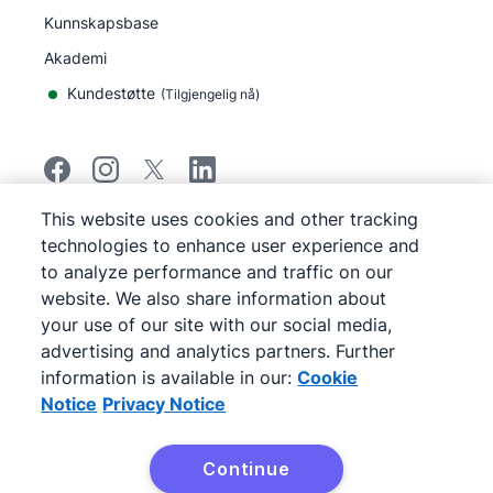
Kunnskapsbase
Akademi
Kundestøtte
(
Tilgjengelig nå
)
This website uses cookies and other tracking
©
2026
Pipedrive
technologies to enhance user experience and
Pipedrive
Vilkår for bruk
to analyze performance and traffic on our
Pipedrive
Personvernerklæring
website. We also share information about
Kart over nettstedet
your use of our site with our social media,
Varsel om informasjonskapsler
advertising and analytics partners. Further
Cookie Preferences
information is available in our:
Cookie
Pipedrive er en nettbasert CRM-salgsprogramvare.
Notice
Privacy Notice
Continue