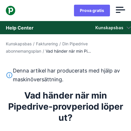
Prova gratis
Help Center
Kunskapsbas
Kunskapsbas
/
Fakturering
/
Din Pipedrive
Kunskapsbas
abonnemangsplan
/
Vad händer när min Pi...
Status
Denna artikel har producerats med hjälp av
Kontaka kundtjänst
Denna text har översatts från engelska med hjälp av ett 
maskinöversättning.
Vad händer när min
Pipedrive-provperiod löper
ut?