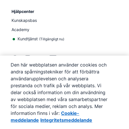
Hjälpcenter
Kunskapsbas
Academy
Kundtjänst
(
Tillgängligt nu
)
Den här webbplatsen använder cookies och
andra spårningstekniker för att förbättra
©
2026
Pipedrive
användarupplevelsen och analysera
Pipedrive
Användarvillkor
prestanda och trafik på vår webbplats. Vi
Pipedrive
Integritetsmeddelande
delar också information om din användning
Webbplatskarta
av webbplatsen med våra samarbetspartner
Cookie-meddelande
för sociala medier, reklam och analys. Mer
Inställningar för cookies
information finns i vår:
Cookie-
Pipedrive är ett webbaserat CRM för försäljning.
meddelande
Integritetsmeddelande