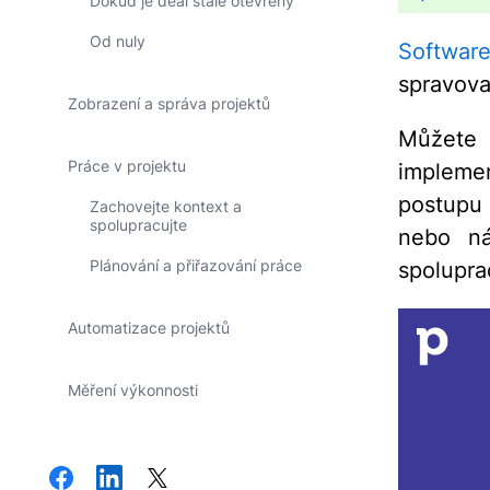
Dokud je deal stále otevřený
Od nuly
Softwar
spravova
Zobrazení a správa projektů
Můžete 
Práce v projektu
implemen
postupu 
Zachovejte kontext a
spolupracujte
nebo ná
Plánování a přiřazování práce
spolupra
Automatizace projektů
Měření výkonnosti