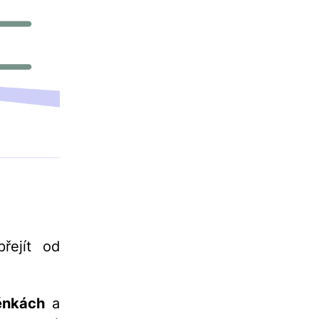
řejít od
ěnkách
a