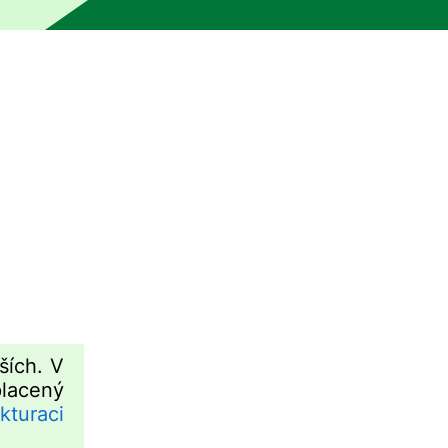
klad bez kontroly člověkem. Stroj mohl určité části přeloži
ších. V
placený
akturaci