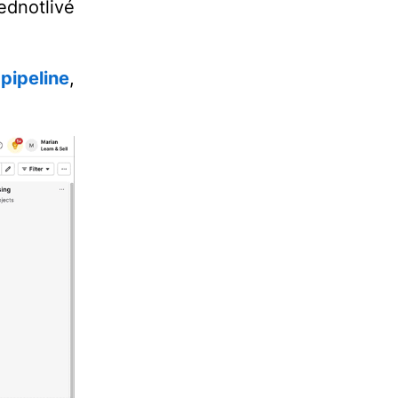
ednotlivé
pipeline
,