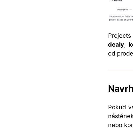
Projects
dealy
,
k
od prode
Navrh
Pokud vá
nástěne
nebo kon