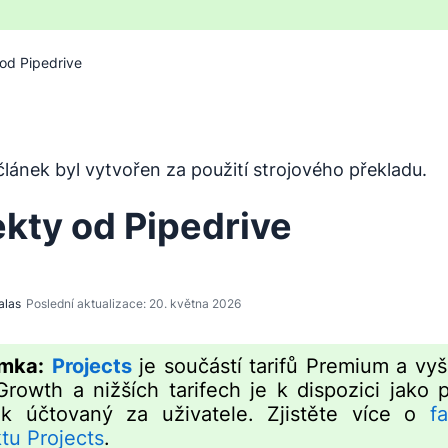
 od Pipedrive
byl přeložen z angličtiny pomocí nástroje pro strojový pře
lánek byl vytvořen za použití strojového překladu.
ekty od Pipedrive
alas
Poslední aktualizace: 20. května 2026
mka:
Projects
je součástí tarifů Premium a vyš
 Growth a nižších tarifech je k dispozici jako 
ěk účtovaný za uživatele. Zjistěte více o
f
tu Projects
.