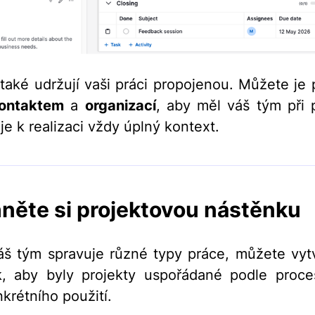
 také udržují vaši práci propojenou. Můžete je p
ontaktem
a
organizací
, aby měl váš tým při
je k realizaci vždy úplný kontext.
něte si projektovou nástěnku
š tým spravuje různé typy práce, můžete vytv
k, aby byly projekty uspořádané podle proce
krétního použití.