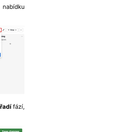
 nabídku
řadí
fází,