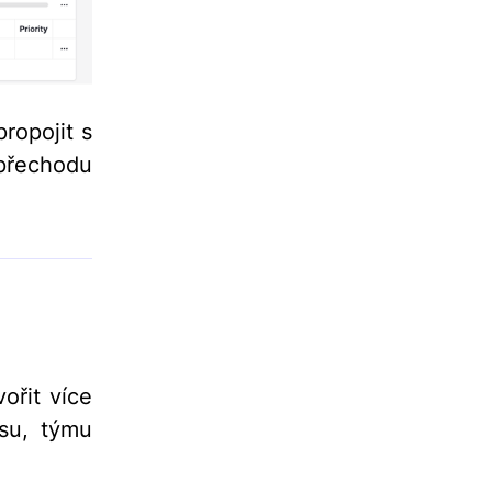
ropojit s
 přechodu
ořit více
su, týmu