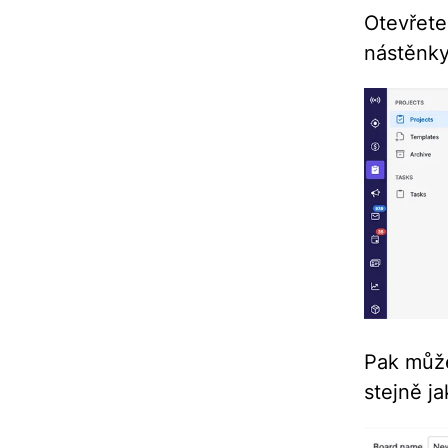
Otevře
nástěnky
Pak můž
stejně ja