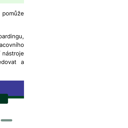
 pomůže
ardingu,
racovního
 nástroje
edovat a