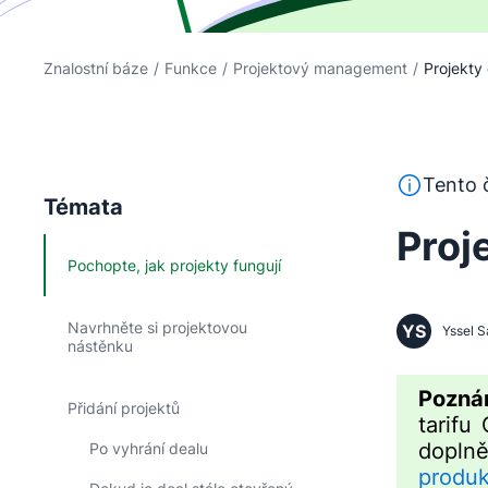
Znalostní báze
/
Funkce
/
Projektový management
/
Projekty
Tento text 
Tento č
Témata
Proj
Pochopte, jak projekty fungují
Navrhněte si projektovou
YS
Yssel S
nástěnku
Pozná
Přidání projektů
tarifu
dopln
Po vyhrání dealu
produk