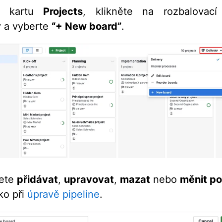
te kartu
Projects
, klikněte na rozbalovací
 a vyberte
“+ New board”
.
ete
přidávat
,
upravovat
,
mazat
nebo
měnit po
ko při
úpravě pipeline
.