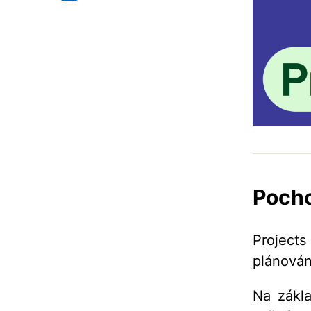
Pocho
Project
plánování
Na zákla