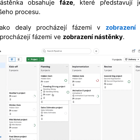
ástěnka obsahuje
fáze
, které představují j
šeho procesu.
jako dealy procházejí fázemi v
zobrazení 
 procházejí fázemi ve
zobrazení nástěnky
.