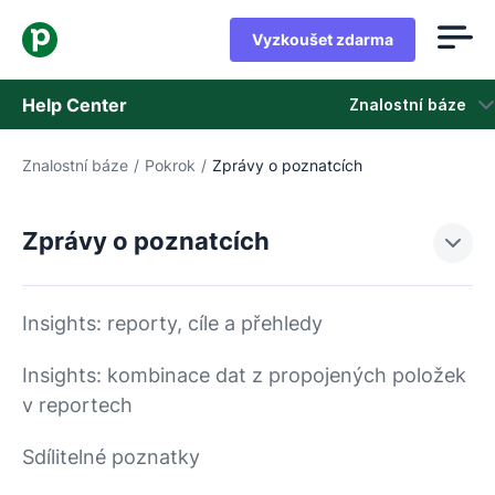
Vyzkoušet zdarma
Help Center
Znalostní báze
Znalostní báze
/
Pokrok
/
Zprávy o poznatcích
Znalostní báze
Stav
Zprávy o poznatcích
Kontaktovat podporu
Insights: reporty, cíle a přehledy
Insights: kombinace dat z propojených položek
v reportech
Sdílitelné poznatky