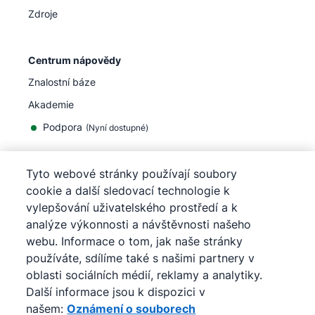
Zdroje
Centrum nápovědy
Znalostní báze
Akademie
Podpora
(
Nyní dostupné
)
Tyto webové stránky používají soubory
cookie a další sledovací technologie k
vylepšování uživatelského prostředí a k
©
2026
Pipedrive
analýze výkonnosti a návštěvnosti našeho
Pipedrive
Podmínky užívání
webu. Informace o tom, jak naše stránky
Pipedrive
Prohlášení o ochraně osobních údajů
používáte, sdílíme také s našimi partnery v
Mapa stránek
oblasti sociálních médií, reklamy a analytiky.
Oznámení o souborech cookie
Další informace jsou k dispozici v
Předvolby souborů cookie
našem:
Oznámení o souborech
Pipedrive je internetový obchodní CRM systém.