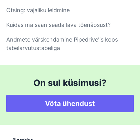
Otsing: vajaliku leidmine
Kuidas ma saan seada lava tõenäosust?
Andmete värskendamine Pipedrive'is koos
tabelarvutustabeliga
On sul küsimusi?
Võta ühendust
Pipedrive