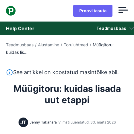
Proovi tasuta
Help Center
Teadmusbaas
Teadmusbaas
/
Alustamine
/
Torujuhtmed
/
Müügitoru:
Teadmusbaas
kuidas lis...
Olek
See tekst on tõlgitud inglise keelest masintõlketööriista
See artikkel on koostatud masintõlke abil.
Võta ühendust klienditoega
Müügitoru: kuidas lisada
uut etappi
JT
Jenny Takahara
Viimati uuendatud: 30. märts 2026