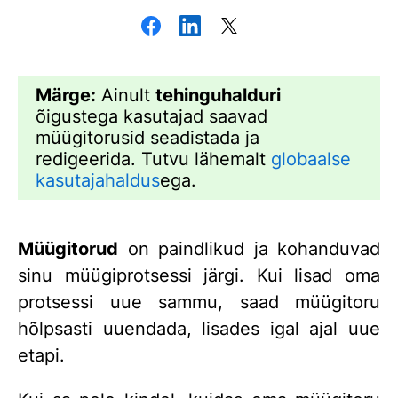
Märge:
Ainult
tehinguhalduri
õigustega kasutajad saavad
müügitorusid seadistada ja
redigeerida. Tutvu lähemalt
globaalse
kasutajahaldus
ega.
Müügitorud
on paindlikud ja kohanduvad
sinu müügiprotsessi järgi. Kui lisad oma
protsessi uue sammu, saad müügitoru
hõlpsasti uuendada, lisades igal ajal uue
etapi.