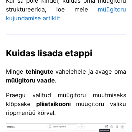
Kui sa pole kindel, kuidas oma müügitoru
struktureerida, loe meie
müügitoru
kujundamise artiklit
.
Kuidas lisada etappi
Minge
tehingute
vahelehele ja avage oma
müügitoru vaade
.
Praegu valitud müügitoru muutmiseks
klõpsake
pliiatsikooni
müügitoru valiku
rippmenüü kõrval.