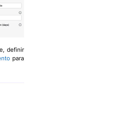
, definir
ento
para