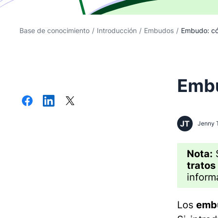
Base de conocimiento
/
Introducción
/
Embudos
/
Embudo: có
Embu
JT
Jenny 
Nota:
S
tratos
inform
Los
emb