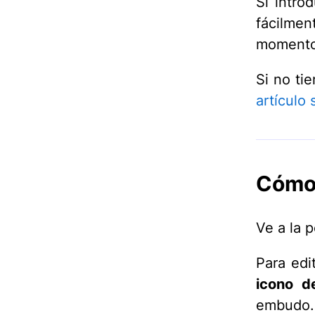
Si intro
fácilmen
momento
Si no ti
artículo
Cómo 
Ve a la 
Para edi
icono de
embudo.