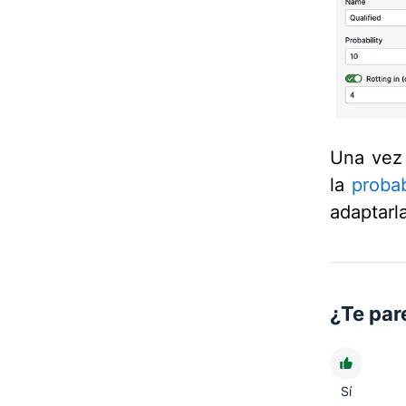
Una vez 
la
probab
adaptarl
¿Te pare
Sí