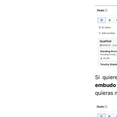
Si quier
embudo
quieras m