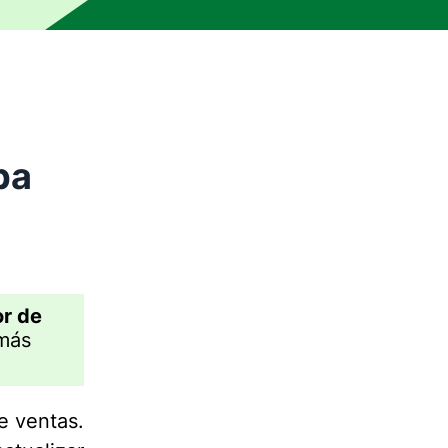
pa
or de
 más
e ventas.