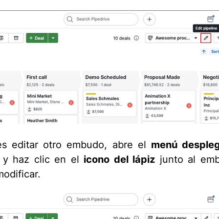
es editar otro embudo, abre el
menú despleg
y haz clic en el
icono del lápiz
junto al em
odificar.