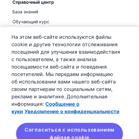
Справочный центр
База знаний
Обучающий курс
Поддержка
(
Уже доступно
)
На этом веб-сайте используются файлы
cookie и другие технологии отслеживания
посещений для улучшения взаимодействия
с пользователем, а также анализа
посещаемости веб-сайта и поведения
©
2026
Pipedrive
посетителей. Мы передаем информацию
Pipedrive
Условия предоставления услуг
об использовании вами нашего веб-сайта
Pipedrive
Уведомление о конфиденциальности
своим партнерам по социальным сетям,
Карта сайта
рекламе и аналитике. Дополнительная
Сообщение о куки
информация:
Сообщение о
Настройки файлов cookie
куки
Уведомление о конфиденциальности
Pipedrive – онлайн-CRM для продаж.
Согласиться с использованием
файлов cookie