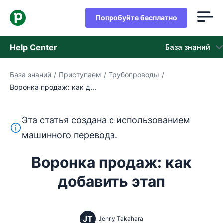
Попробуйте бесплатно
Help Center
База знаний
База знаний
/
Приступаем
/
Трубопроводы
/
База знаний
Воронка продаж: как д...
Состояние
Эта статья создана с использованием
обращайтесь в службу поддержки
Этот текст переведен с английского языка с помощ
машинного перевода.
Воронка продаж: как
добавить этап
JT
Jenny Takahara