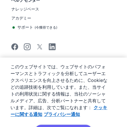
ヘルプ センター
ナレッジベース
アカデミー
サポート
(
今獲得できる
)
©
2026
Pipedrive
このウェブサイトでは、ウェブサイトのパフォ
Pipedrive
サービス利用規約
ーマンスとトラフィックを分析してユーザーエ
Pipedrive
プライバシー通知
クスペリエンスを向上させるために、Cookieな
サイトマップ
どの追跡技術を利用しています。また、当サイ
クッキーに関する通知
トの利用状況に関する情報は、当社のソーシャ
Cookie 優先設定
ルメディア、広告、分析パートナーと共有して
Pipedrive は、ウェブベースの販売管理システム（CRM）
います。詳細は、次でご覧になれます：
クッキ
です。
ーに関する通知
プライバシー通知