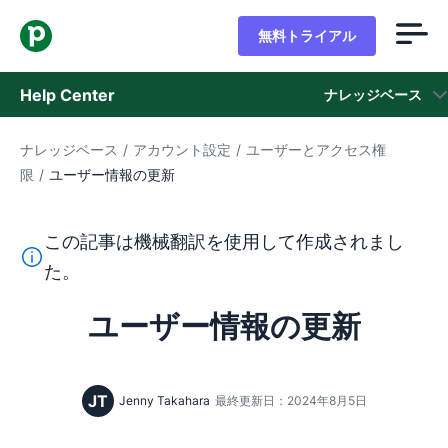
無料トライアル
Help Center
ナレッジベース
ナレッジベース
/
アカウント設定
/
ユーザーとアクセス権
ナレッジベース
限
/
ユーザー情報の更新
ステータス
この記事は機械翻訳を使用して作成されまし
サポートに問い合わせる
このテキストは機械翻訳ツールを使用して英語から翻訳さ
た。
ユーザー情報の更新
JT
Jenny Takahara
最終更新日：2024年8月5日