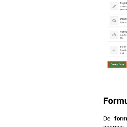
Formu
De
form