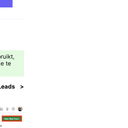
ruikt,
ie te
Leads
>