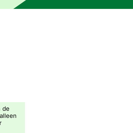
n een persoon. De tekst kan onnauwkeurigheden of onduidel
n de
alleen
r