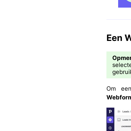
Een 
Opmer
select
gebrui
Om een
Webformu