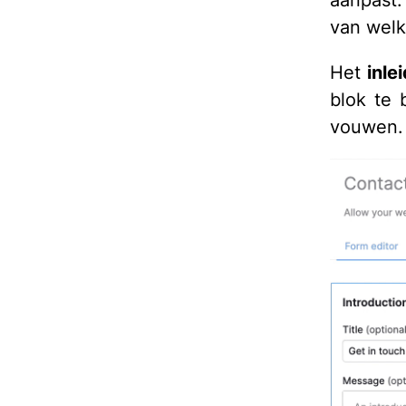
aanpast.
van welk
Het
inle
blok te 
vouwen.