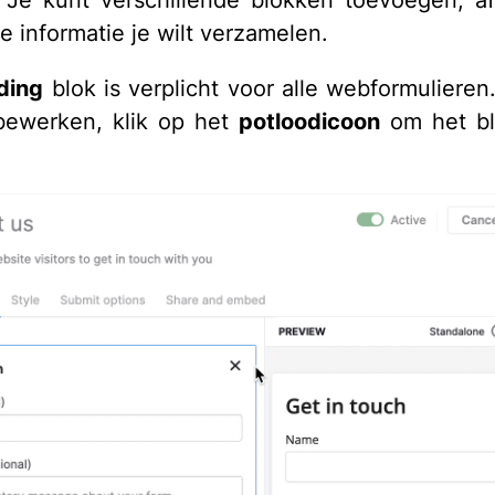
 Je kunt verschillende blokken toevoegen, af
e informatie je wilt verzamelen.
iding
blok is verplicht voor alle webformuliere
bewerken, klik op het
potloodicoon
om het bl