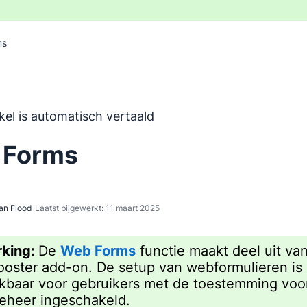
ms
 is automatisch vertaald uit het Engels, zonder inbreng va
ikel is automatisch vertaald
 Forms
an Flood
Laatst bijgewerkt: 11 maart 2025
king:
De
Web Forms
functie maakt deel uit va
oster add-on. De setup van webformulieren is 
kbaar voor gebruikers met de toestemming voo
eheer ingeschakeld.