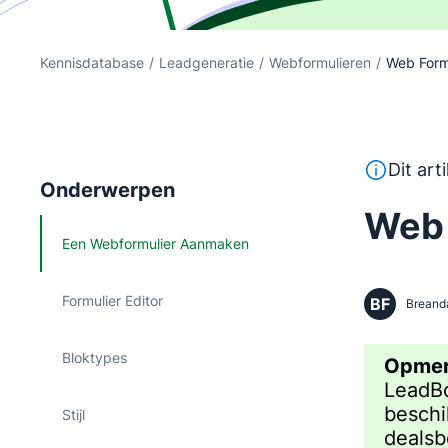
Kennisdatabase
/
Leadgeneratie
/
Webformulieren
/
Web For
Deze tekst
Dit art
Onderwerpen
Web
Een Webformulier Aanmaken
Formulier Editor
BF
Breand
Bloktypes
Opmer
LeadBo
beschi
Stijl
dealsb