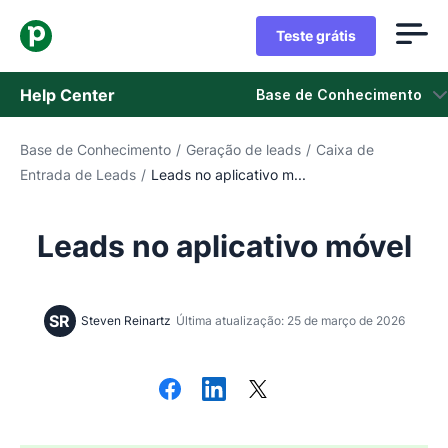
Teste grátis
Help Center
Base de Conhecimento
Base de Conhecimento
/
Geração de leads
/
Caixa de
Base de Conhecimento
Entrada de Leads
/
Leads no aplicativo m...
Status
Leads no aplicativo móvel
Fale com o Suporte
SR
Steven Reinartz
Última atualização: 25 de março de 2026