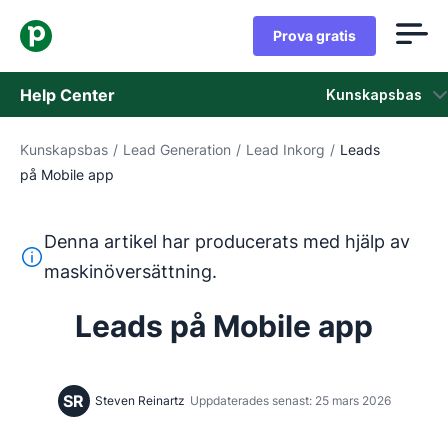
Prova gratis
Help Center
Kunskapsbas
Kunskapsbas
/
Lead Generation
/
Lead Inkorg
/
Leads
Kunskapsbas
på Mobile app
Status
Denna artikel har producerats med hjälp av
Kontaka kundtjänst
Denna text har översatts från engelska med hjälp av ett 
maskinöversättning.
Leads på Mobile app
SR
Steven Reinartz
Uppdaterades senast: 25 mars 2026