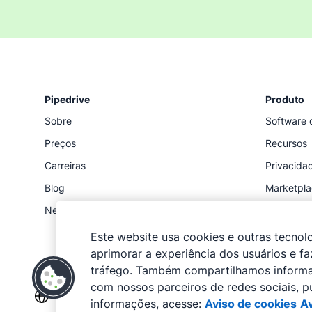
Pipedrive
Produto
Sobre
Software 
Preços
Recursos
Carreiras
Privacida
Blog
Marketpl
Newsroom
Status
API
Este website usa cookies e outras tecnol
aprimorar a experiência dos usuários e f
tráfego. Também compartilhamos informa
com nossos parceiros de redes sociais, pu
informações, acesse:
Aviso de cookies
Av