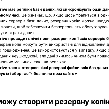
rive має репліки бази даних, які синхронізують бази да
ному часі
. Це означає, що, якщо щось трапиться з одн
них серверів бази даних, резервну копію можна швидк
лючити, щоб забезпечити безперервність обслуговуван
ути втрати даних.
rive проводить нічні повні резервні копії всіх серверів 
зервні копії можуть бути використані для відновлення 
їх пошкодження. Це використовується у випадку, якщо
даних неушкоджені, але дані якимось чином були пошк
новних машинах, так і на репліках.
rive також створює нічні резервні файли всіх баз даних 
є їх і зберігає їх безпечно поза сайтом
.
можу створити резервну копі