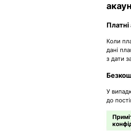
акау
Платні 
Коли пла
дані пл
з дати з
Безкош
У випад
до пост
Примі
конфі