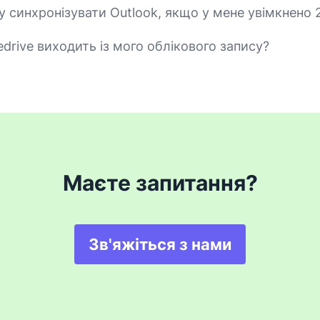
у синхронізувати Outlook, якщо у мене увімкнено 
drive виходить із мого облікового запису?
Маєте запитання?
Зв'яжіться з нами