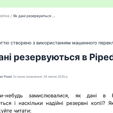
edrive
/
Як дані резервуються ...
 перекладено з англійської мови за допомогою програм
ттю створено з використанням машинного перекл
ані резервуються в Piped
an Flood
Останнє оновлення: 24 липня 2025 р.
и-небудь замислювалися, як дані в Pi
ються і наскільки надійні резервні копії? Я
уйте читати: