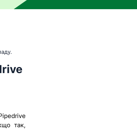
и машинного перекладу, тобто його не перевіряла люди
аду.
rive
pedrive
кщо так,