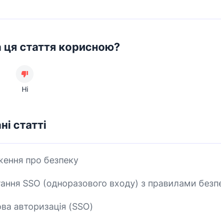
а ця стаття корисною?
Ні
ні статті
ення про безпеку
ання SSO (одноразового входу) з правилами безп
ва авторизація (SSO)