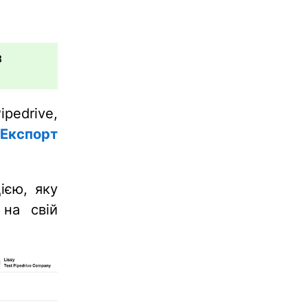
з
pedrive,
Експорт
ією, яку
 на свій