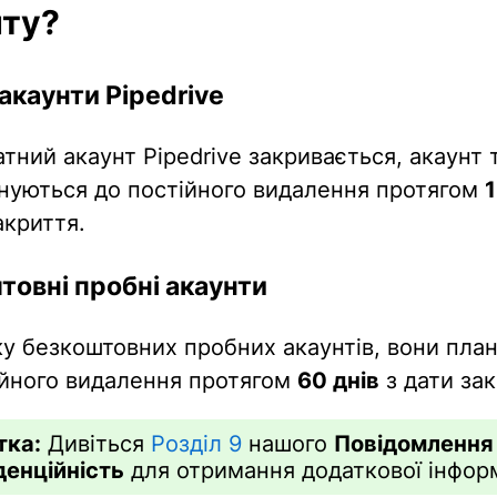
нту?
акаунти Pipedrive
тний акаунт Pipedrive закривається, акаунт 
ануються до постійного видалення протягом
1
акриття.
товні пробні акаунти
ку безкоштовних пробних акаунтів, вони пла
ійного видалення протягом
60 днів
з дати зак
тка:
Дивіться
Розділ 9
нашого
Повідомлення
денційність
для отримання додаткової інформ