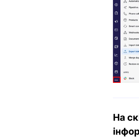
На ск
інфор