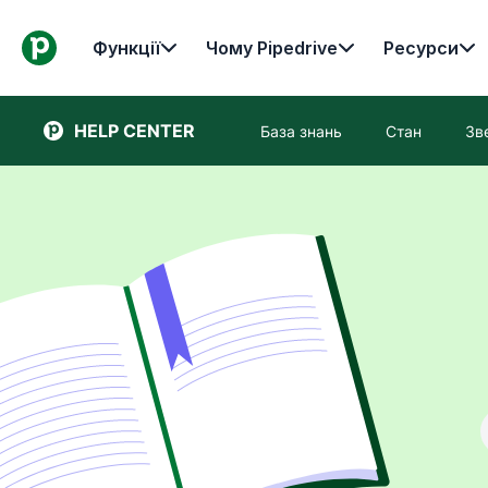
Функції
Чому Pipedrive
Ресурси
HELP CENTER
База знань
Стан
Зв