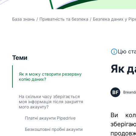
База знань
/
Приватність та безпека
/
Безпека даних у Pip
Цей текст
Цю ста
Теми
Як д
Як я можу створити резервну
копію даних?
BF
Breand
На скільки часу зберігається
моя інформація після закриття
мого акаунту?
Ви кол
Платні акаунти Pipedrive
зберіга
Безкоштовні пробні акаунти
продовж