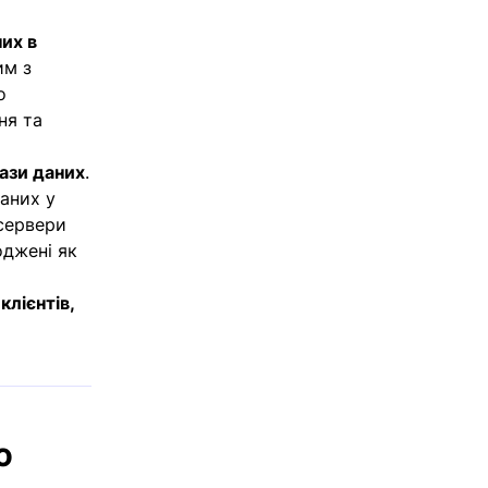
них в
им з
о
ня та
бази даних
.
даних у
 сервери
оджені як
клієнтів,
ю