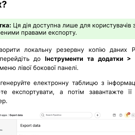
х?
тка:
Ця дія доступна лише для користувачів 
неними правами експорту.
орити локальну резервну копію даних Pi
 перейдіть до
Інструменти та додатки
>
меню лівої бокової панелі.
згенеруйте електронну таблицю з інформац
те експортувати, а потім завантажте її
ер.