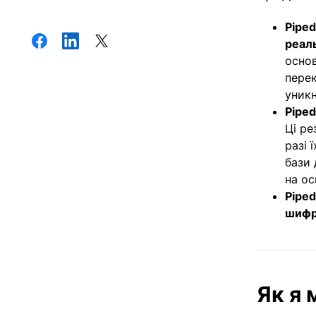
Piped
реаль
основ
перек
уникн
Piped
Ці ре
разі 
бази 
на ос
Piped
шифру
Як я 