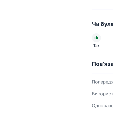
Чи бул
Так
Пов'яза
Попередж
Використ
Одноразо