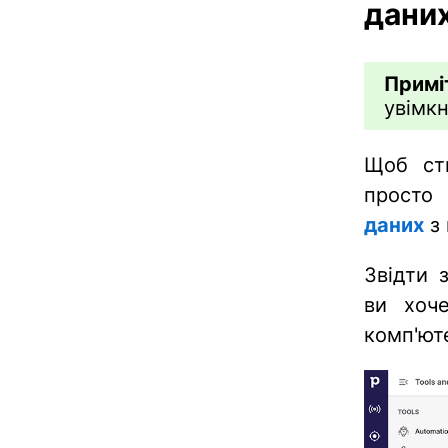
дани
Примі
увімк
Щоб ств
просто
даних
з 
Звідти 
ви хоче
комп'ют