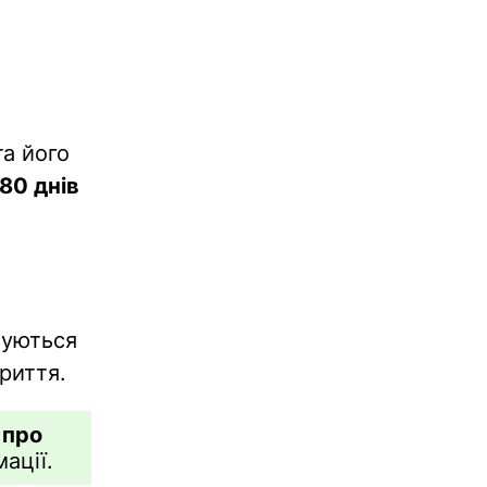
та його
80 днів
нуються
риття.
 про
ації.