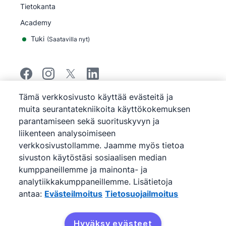
Tietokanta
Academy
Tuki
(
Saatavilla nyt
)
Tämä verkkosivusto käyttää evästeitä ja
©
2026
Pipedrive
muita seurantatekniikoita käyttökokemuksen
Pipedrive
Käyttöehdot
parantamiseen sekä suorituskyvyn ja
Pipedrive
Tietosuojailmoitus
liikenteen analysoimiseen
Sivukartta
verkkosivustollamme. Jaamme myös tietoa
Evästeilmoitus
sivuston käytöstäsi sosiaalisen median
Evästeasetukset
kumppaneillemme ja mainonta- ja
Pipedrive on verkkopohjainen myynti- ja CRM-
analytiikkakumppaneillemme. Lisätietoja
ohjelmisto.
antaa:
Evästeilmoitus
Tietosuojailmoitus
Hyväksy evästeet