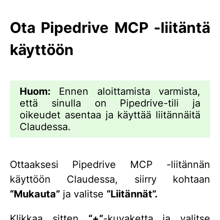
Ota Pipedrive MCP -liitäntä
käyttöön
Huom:
Ennen aloittamista varmista,
että sinulla on Pipedrive-tili ja
oikeudet asentaa ja käyttää liitännäitä
Claudessa.
Ottaaksesi Pipedrive MCP -liitännän
käyttöön Claudessa, siirry kohtaan
“Mukauta”
ja valitse
“Liitännät”.
Klikkaa sitten
“+”
-kuvaketta ja valitse