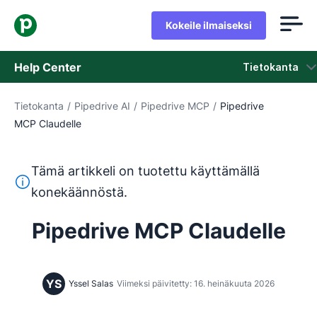
Kokeile ilmaiseksi
Help Center
Tietokanta
Tietokanta
/
Pipedrive AI
/
Pipedrive MCP
/
Pipedrive
Tietokanta
MCP Claudelle
Tila
Tämä artikkeli on tuotettu käyttämällä
Ota yhteyttä tukeen
Tämä teksti on käännetty englannista konekäännöstyökalul
konekäännöstä.
Pipedrive MCP Claudelle
YS
Yssel Salas
Viimeksi päivitetty: 16. heinäkuuta 2026