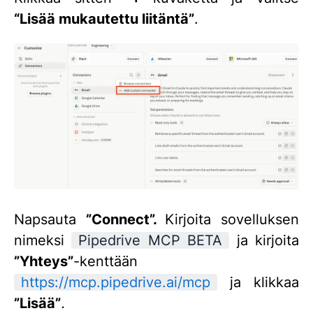
“Lisää mukautettu liitäntä”
.
Napsauta
”
Connect
”.
Kirjoita sovelluksen
nimeksi
Pipedrive MCP BETA
ja kirjoita
”Yhteys”
-kenttään
https://mcp.pipedrive.ai/mcp
ja klikkaa
”Lisää”
.