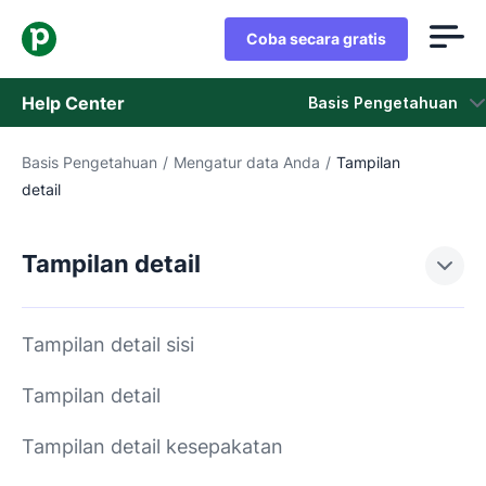
Coba secara gratis
Help Center
Basis Pengetahuan
Basis Pengetahuan
/
Mengatur data Anda
/
Tampilan
Basis Pengetahuan
detail
Status
Tampilan detail
Hubungi Staf Dukungan
Tampilan detail sisi
Tampilan detail
Tampilan detail kesepakatan