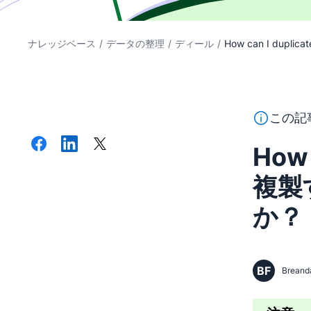
ナレッジベース
/
データの整理
/
ディール
/
How can I duplicate
このテキス
この記
How 
複製
か？
BF
Breand