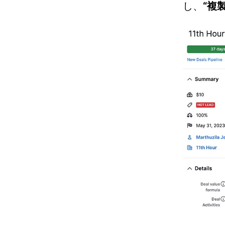
し、
“
複