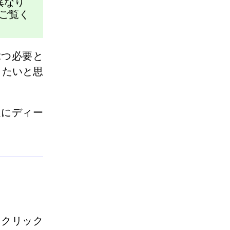
異なり
ご覧く
2つ必要と
したいと思
速にディー
をクリック