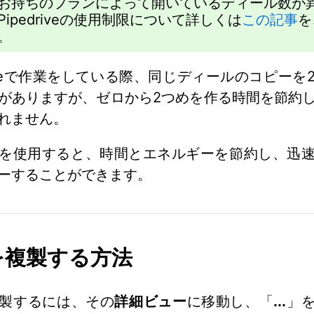
お持ちのプランによって開いているディール数が
Pipedriveの使用制限について詳しくは
この記事
を
。
driveで作業をしている際、同じディールのコピーを
がありますが、ゼロから2つめを作る時間を節約
れません。
を使用すると、時間とエネルギーを節約し、迅
ーすることができます。
を複製する方法
製するには、その
詳細ビュー
に移動し、「
...
」