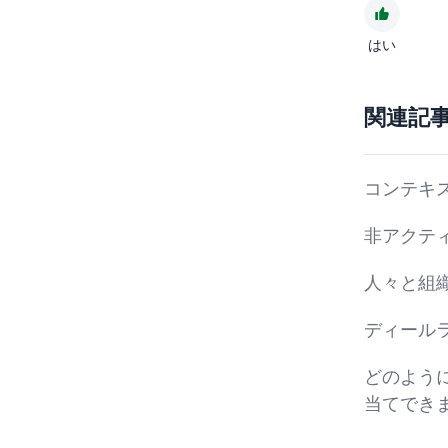
はい
関連記
コンテキ
非アクテ
人々と組
ディール
どのよう
当てでき