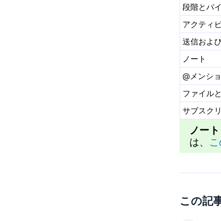
段階とパ
アクティ
送信およ
ノート
@メンシ
ファイル
サブスク
ノート
は、
こ
この記