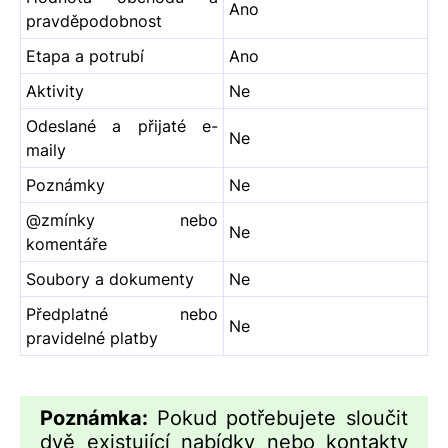
Ano
pravděpodobnost
Etapa a potrubí
Ano
Aktivity
Ne
Odeslané a přijaté e-
Ne
maily
Poznámky
Ne
@zmínky nebo
Ne
komentáře
Soubory a dokumenty
Ne
Předplatné nebo
Ne
pravidelné platby
Poznámka:
Pokud potřebujete sloučit
dvě existující nabídky nebo kontakty