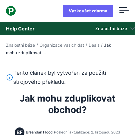
Vyzkoušet zdarma
Help Center
Znalostní báze
Znalostní báze
/
Organizace vašich dat
/
Deals
/
Jak
Znalostní báze
mohu zduplikovat ...
Stav
Tento článek byl vytvořen za použití
Kontaktovat podporu
Tento text byl přeložen z angličtiny pomocí nástroje pro
strojového překladu.
Jak mohu zduplikovat
obchod?
BF
Breandan Flood
Poslední aktualizace: 2. listopadu 2023