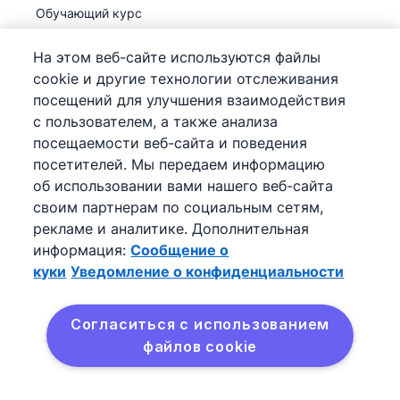
Обучающий курс
Поддержка
(
Уже доступно
)
На этом веб-сайте используются файлы
cookie и другие технологии отслеживания
посещений для улучшения взаимодействия
с пользователем, а также анализа
посещаемости веб-сайта и поведения
©
2026
Pipedrive
посетителей. Мы передаем информацию
Pipedrive
Условия предоставления услуг
об использовании вами нашего веб-сайта
Pipedrive
Уведомление о конфиденциальности
своим партнерам по социальным сетям,
Карта сайта
рекламе и аналитике. Дополнительная
Сообщение о куки
информация:
Сообщение о
Настройки файлов cookie
куки
Уведомление о конфиденциальности
Pipedrive – онлайн-CRM для продаж.
Согласиться с использованием
файлов cookie