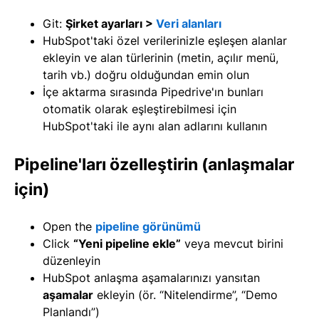
Git:
Şirket ayarları >
Veri alanları
HubSpot'taki özel verilerinizle eşleşen alanlar
ekleyin ve alan türlerinin (metin, açılır menü,
tarih vb.) doğru olduğundan emin olun
İçe aktarma sırasında Pipedrive'ın bunları
otomatik olarak eşleştirebilmesi için
HubSpot'taki ile aynı alan adlarını kullanın
Pipeline'ları özelleştirin (anlaşmalar
için)
Open the
pipeline görünümü
Click
“Yeni pipeline ekle”
veya mevcut birini
düzenleyin
HubSpot anlaşma aşamalarınızı yansıtan
aşamalar
ekleyin (ör. “Nitelendirme”, “Demo
Planlandı”)