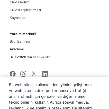
CRM Nedir?
CRM Karşılaştırması
Kaynaklar
Yardım Merkezi
Bilgi Bankası
Akademi
Destek
(
Şu an erişilebilir
)
Bu web sitesi, kullanıcı deneyimini geliştirmek
©
2026
Pipedrive
ve web sitemizdeki performansı ve trafiği
Pipedrive
Hizmet Koşulları
analiz etmek için çerezler ve diğer izleme
Pipedrive
Gizlilik Bildirimi
teknolojilerini kullanır. Ayrıca sosyal medya,
Site haritası
reklamcılık ve analiz iş ortaklarımızla sitemizi
Çerez Bildirimi