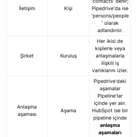
'contacts' denir;
İletişim
Kişi
Pipedrive'da ise
'persons/people
' olarak
adlandırılır.
Her ikisi de
kişilerle veya
Şirket
Kuruluş
anlaşmalarla
ilişkili iş
varlıklarını izler.
Pipedrive'daki
aşamalar
Pipeline'lar
içinde yer alır.
Anlaşma
Aşama
HubSpot ise bir
aşaması
pipeline içinde
anlaşma
aşamaları