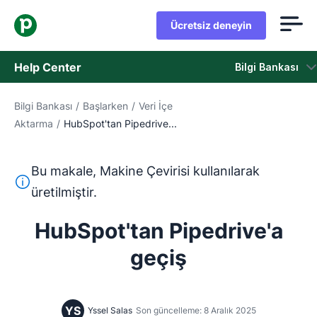
Ücretsiz deneyin
Help Center
Bilgi Bankası
Bilgi Bankası
/
Başlarken
/
Veri İçe
Bilgi Bankası
Aktarma
/
HubSpot'tan Pipedrive...
Durum
Bu makale, Makine Çevirisi kullanılarak
Destek Birimiyle İletişime Geçin
Bu metin, İngilizceden Makine Çevirisi aracı kullanılarak ç
üretilmiştir.
HubSpot'tan Pipedrive'a
geçiş
YS
Yssel Salas
Son güncelleme: 8 Aralık 2025