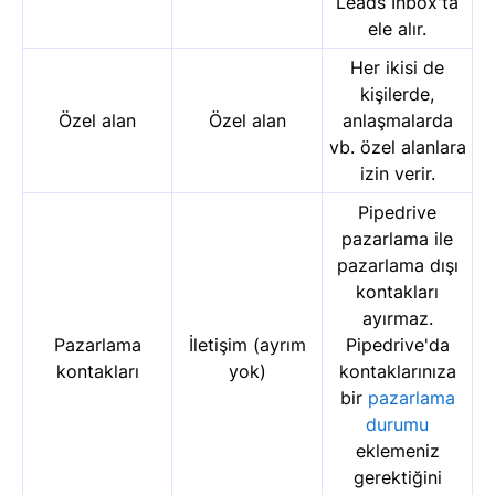
Leads Inbox'ta
ele alır.
Her ikisi de
kişilerde,
Özel alan
Özel alan
anlaşmalarda
vb. özel alanlara
izin verir.
Pipedrive
pazarlama ile
pazarlama dışı
kontakları
ayırmaz.
Pazarlama
İletişim (ayrım
Pipedrive'da
kontakları
yok)
kontaklarınıza
bir
pazarlama
durumu
eklemeniz
gerektiğini