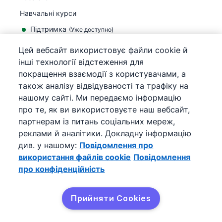
Навчальні курси
Підтримка
(
Уже доступно
)
Цей вебсайт використовує файли cookie й
інші технології відстеження для
покращення взаємодії з користувачами, а
також аналізу відвідуваності та трафіку на
©
2026
Pipedrive
нашому сайті. Ми передаємо інформацію
Pipedrive
Умови використання
про те, як ви використовуєте наш вебсайт,
Pipedrive
Повідомлення про конфіденційність
партнерам із питань соціальних мереж,
Мапа сайту
реклами й аналітики. Докладну інформацію
Повідомлення про використання файлів cookie
див. у нашому:
Повідомлення про
Налаштування файлів cookie
використання файлів cookie
Повідомлення
Pipedrive – це онлайн-CRM для продажів.
про конфіденційність
Прийняти Cookies