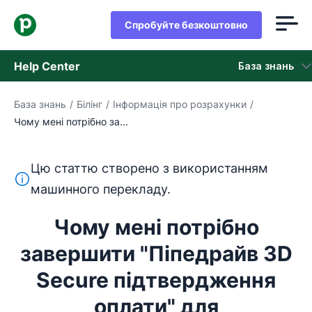
Спробуйте безкоштовно
Help Center
База знань
База знань
/
Білінг
/
Інформація про розрахунки
/
База знань
Чому мені потрібно за...
Стан
Цю статтю створено з використанням
Зверніться в службу підтримки
Цей текст перекладено з англійської мови за допом
машинного перекладу.
Чому мені потрібно
завершити "Піпедрайв 3D
Secure підтвердження
оплати" для