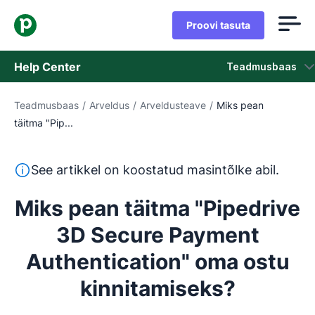
Proovi tasuta
Help Center
Teadmusbaas
Teadmusbaas
/
Arveldus
/
Arveldusteave
/
Miks pean
Teadmusbaas
täitma "Pip...
Olek
See tekst on tõlgitud inglise keelest masintõlketööriista
See artikkel on koostatud masintõlke abil.
Võta ühendust klienditoega
Miks pean täitma "Pipedrive
3D Secure Payment
Authentication" oma ostu
kinnitamiseks?