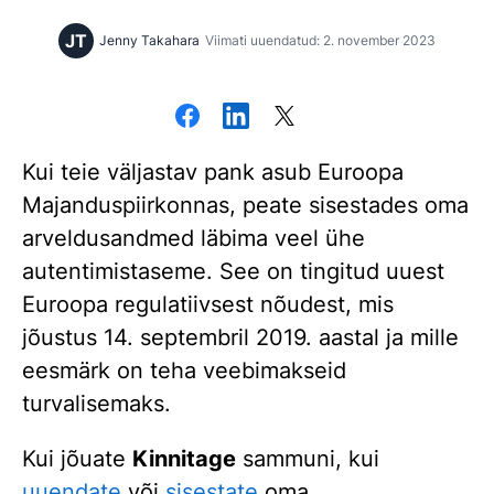
JT
Jenny Takahara
Viimati uuendatud: 2. november 2023
Kui teie väljastav pank asub Euroopa
Majanduspiirkonnas, peate sisestades oma
arveldusandmed läbima veel ühe
autentimistaseme. See on tingitud uuest
Euroopa regulatiivsest nõudest, mis
jõustus 14. septembril 2019. aastal ja mille
eesmärk on teha veebimakseid
turvalisemaks.
Kui jõuate
Kinnitage
sammuni, kui
uuendate
või
sisestate
oma