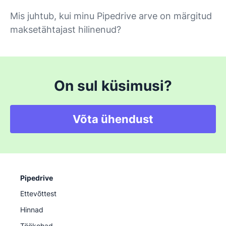
Mis juhtub, kui minu Pipedrive arve on märgitud
maksetähtajast hilinenud?
On sul küsimusi?
Võta ühendust
Pipedrive
Ettevõttest
Hinnad
Töökohad