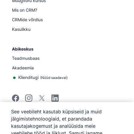
Müügitoru kursus
Mis on CRM?
CRMide võrdlus
Kasulikku
Abikeskus
Teadmusbaas
Akadeemia
Klienditugi
(
Nüüd saadaval
)
See veebileht kasutab küpsiseid ja muid
©
2026
Pipedrive
jälgimistehnoloogiaid, et parandada
Pipedrive
Teenuse tingimused
kasutajakogemust ja analüüsida meie
Pipedrive
Privaatsuseeskirjad
veebilehe tööd ja liiklust. Samuti jagame
Sisukaart