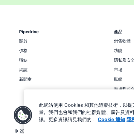
Pipedrive
產品
關於
銷售軟體
價格
功能
職缺
隱私及安
網誌
市場
新聞室
狀態
應用程式
此網站使用 Cookies 和其他追蹤技術，
量。我們也會和我們的社群媒體、廣告及資
訊。更多資訊請見我們的：
Cookie 通知
隱
Pipedrive
Pipedrive
服務條款
隱私聲明
網站地圖
Cook
©
2026
Pipedrive