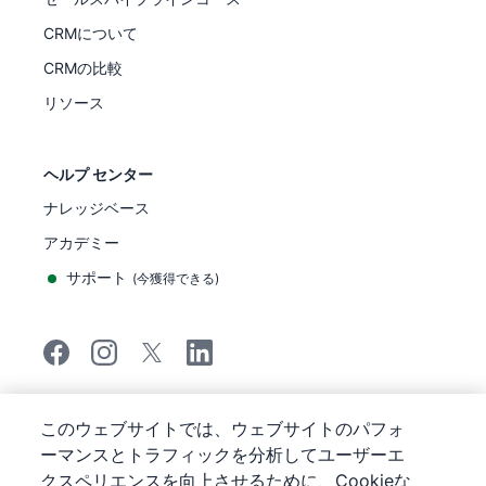
CRMについて
CRMの比較
リソース
ヘルプ センター
ナレッジベース
アカデミー
サポート
(
今獲得できる
)
©
2026
Pipedrive
このウェブサイトでは、ウェブサイトのパフォ
Pipedrive
サービス利用規約
ーマンスとトラフィックを分析してユーザーエ
Pipedrive
プライバシー通知
クスペリエンスを向上させるために、Cookieな
サイトマップ