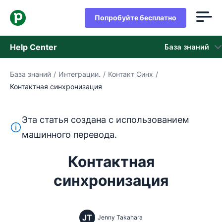
Попробуйте бесплатно
Help Center
База знаний
База знаний
/
Интеграции.
/
Контакт Синх
/
База знаний
Контактная синхронизация
Состояние
Эта статья создана с использованием
обращайтесь в службу поддержки
Этот текст переведен с английского языка с помощ
машинного перевода.
Контактная
синхронизация
JT
Jenny Takahara