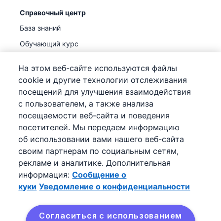
Справочный центр
База знаний
Обучающий курс
Поддержка
(
Уже доступно
)
На этом веб-сайте используются файлы
cookie и другие технологии отслеживания
посещений для улучшения взаимодействия
с пользователем, а также анализа
посещаемости веб-сайта и поведения
©
2026
Pipedrive
посетителей. Мы передаем информацию
Pipedrive
Условия предоставления услуг
об использовании вами нашего веб-сайта
Pipedrive
Уведомление о конфиденциальности
своим партнерам по социальным сетям,
Карта сайта
рекламе и аналитике. Дополнительная
Сообщение о куки
информация:
Сообщение о
Настройки файлов cookie
куки
Уведомление о конфиденциальности
Pipedrive – онлайн-CRM для продаж.
Согласиться с использованием