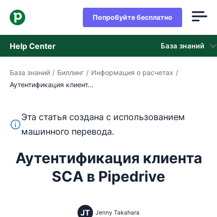
Попробуйте бесплатно
Help Center
База знаний
База знаний
/
Биллинг
/
Информация о расчетах
/
База знаний
Аутентификация клиент...
Состояние
Эта статья создана с использованием
обращайтесь в службу поддержки
Этот текст переведен с английского языка с помощ
машинного перевода.
Аутентификация клиента
SCA в Pipedrive
JT
Jenny Takahara